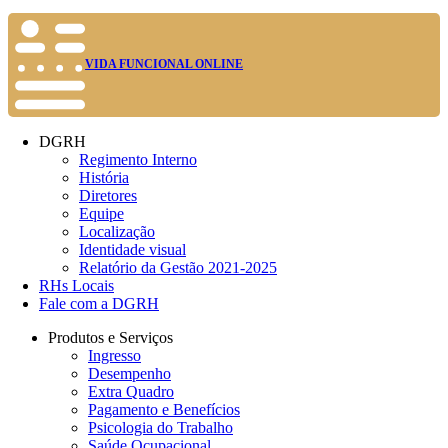
VIDA FUNCIONAL ONLINE
DGRH
Regimento Interno
História
Diretores
Equipe
Localização
Identidade visual
Relatório da Gestão 2021-2025
RHs Locais
Fale com a DGRH
Produtos e Serviços
Ingresso
Desempenho
Extra Quadro
Pagamento e Benefícios
Psicologia do Trabalho
Saúde Ocupacional