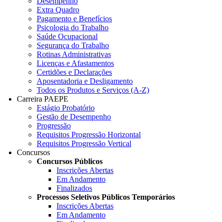
Desempenho
Extra Quadro
Pagamento e Benefícios
Psicologia do Trabalho
Saúde Ocupacional
Segurança do Trabalho
Rotinas Administrativas
Licenças e Afastamentos
Certidões e Declarações
Aposentadoria e Desligamento
Todos os Produtos e Serviços (A-Z)
Carreira PAEPE
Estágio Probatório
Gestão de Desempenho
Progressão
Requisitos Progressão Horizontal
Requisitos Progressão Vertical
Concursos
Concursos Públicos
Inscrições Abertas
Em Andamento
Finalizados
Processos Seletivos Públicos Temporários
Inscrições Abertas
Em Andamento