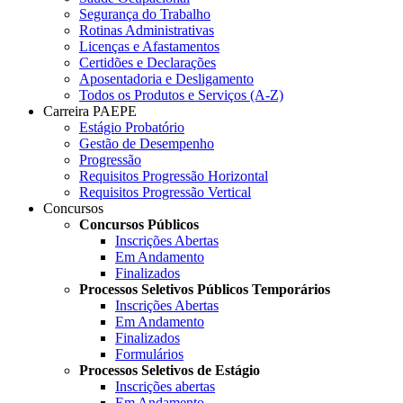
Segurança do Trabalho
Rotinas Administrativas
Licenças e Afastamentos
Certidões e Declarações
Aposentadoria e Desligamento
Todos os Produtos e Serviços (A-Z)
Carreira PAEPE
Estágio Probatório
Gestão de Desempenho
Progressão
Requisitos Progressão Horizontal
Requisitos Progressão Vertical
Concursos
Concursos Públicos
Inscrições Abertas
Em Andamento
Finalizados
Processos Seletivos Públicos Temporários
Inscrições Abertas
Em Andamento
Finalizados
Formulários
Processos Seletivos de Estágio
Inscrições abertas
Em Andamento