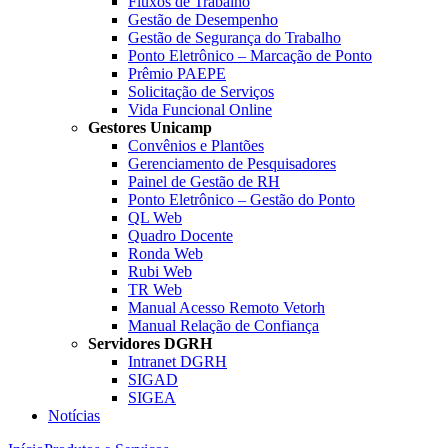
Fluxos de Trabalho
Gestão de Desempenho
Gestão de Segurança do Trabalho
Ponto Eletrônico – Marcação de Ponto
Prêmio PAEPE
Solicitação de Serviços
Vida Funcional Online
Gestores Unicamp
Convênios e Plantões
Gerenciamento de Pesquisadores
Painel de Gestão de RH
Ponto Eletrônico – Gestão do Ponto
QL Web
Quadro Docente
Ronda Web
Rubi Web
TR Web
Manual Acesso Remoto Vetorh
Manual Relação de Confiança
Servidores DGRH
Intranet DGRH
SIGAD
SIGEA
Notícias