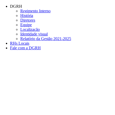
Conteúdo principal
Menu principal
Rodapé
DGRH
Regimento Interno
História
Diretores
Equipe
Localização
Identidade visual
Relatório da Gestão 2021-2025
RHs Locais
Fale com a DGRH
Link para o Facebook
Link para o Twitter