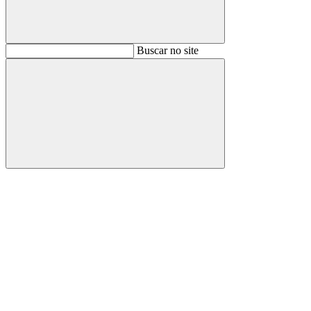
Buscar
Buscar no site
Buscar
Aumentar fonte
Diminuir fonte