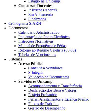
Estágio na Unicamp
Concursos Docentes
Inscrições Abertas
Em Andamento
Finalizados
Cronograma SIARH
Documentos
Calendário Administrativo
Implantação do Ponto Eletrônico
Instruções Normativas
Manual de Frequência e Férias
Retorno ao Regime Celetista (85-88)
Tabelas de Vencimentos
Sistemas
Acesso Público
Consulta a Servidores
S-Integra
Validação de Documentos
Servidores Unicamp
Acompanhamento e Transferência
Declaração dos Bens e Valores
Estágio Probatório
Férias, Afastamentos e Licença-Prêmio
Fluxos de Trabalho
Gestão de Desempenho