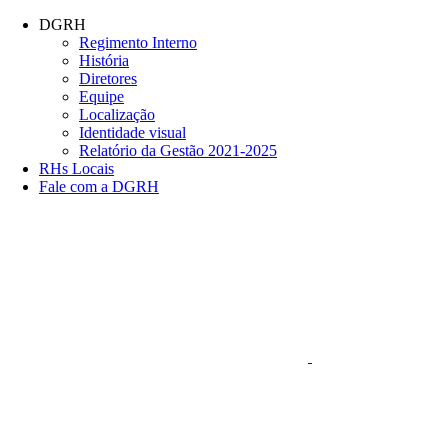
Conteúdo principal
Menu principal
Rodapé
DGRH
Regimento Interno
História
Diretores
Equipe
Localização
Identidade visual
Relatório da Gestão 2021-2025
RHs Locais
Fale com a DGRH
Link para o Faceboo
Aumentar fonte