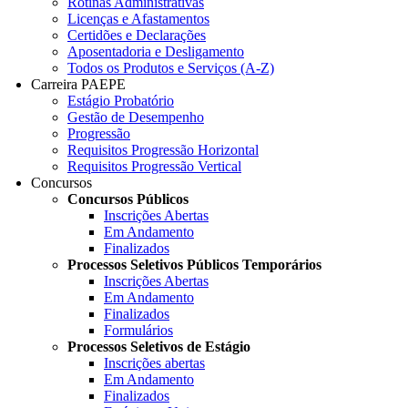
Rotinas Administrativas
Licenças e Afastamentos
Certidões e Declarações
Aposentadoria e Desligamento
Todos os Produtos e Serviços (A-Z)
Carreira PAEPE
Estágio Probatório
Gestão de Desempenho
Progressão
Requisitos Progressão Horizontal
Requisitos Progressão Vertical
Concursos
Concursos Públicos
Inscrições Abertas
Em Andamento
Finalizados
Processos Seletivos Públicos Temporários
Inscrições Abertas
Em Andamento
Finalizados
Formulários
Processos Seletivos de Estágio
Inscrições abertas
Em Andamento
Finalizados