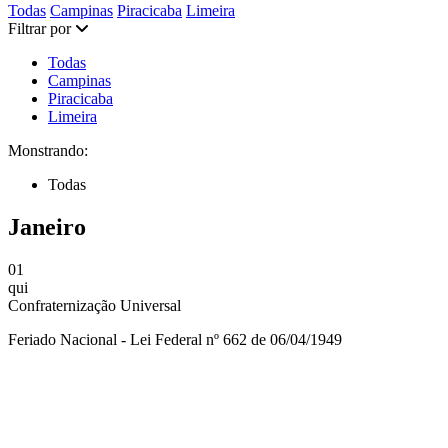
Filtrar por categoria:
Filtrar por categoria:
Filtrar por categoria:
Todas
Campinas
Piracicaba
Limeira
Filtrar por
Todas
Campinas
Piracicaba
Limeira
Monstrando:
Todas
Janeiro
01
qui
Confraternização Universal
Feriado Nacional - Lei Federal nº 662 de 06/04/1949
Compartilhar na agen