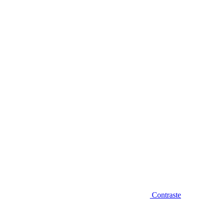
Diminuir fonte
Contraste