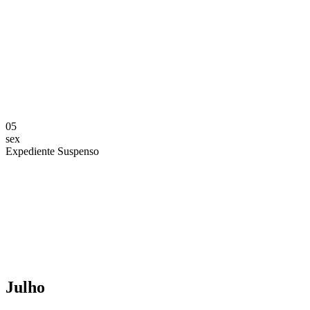
Compartilhar na agen
05
sex
Expediente Suspenso
Compartilhar na agen
Julho