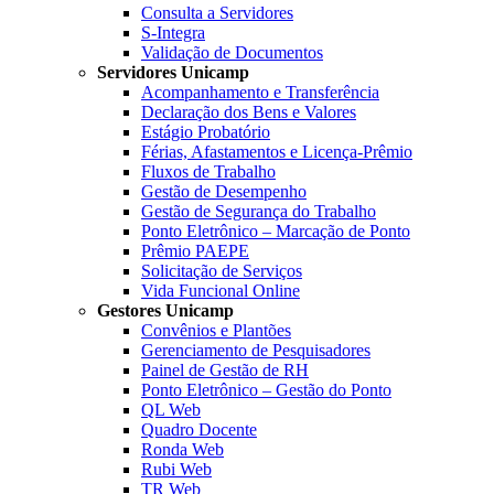
Consulta a Servidores
S-Integra
Validação de Documentos
Servidores Unicamp
Acompanhamento e Transferência
Declaração dos Bens e Valores
Estágio Probatório
Férias, Afastamentos e Licença-Prêmio
Fluxos de Trabalho
Gestão de Desempenho
Gestão de Segurança do Trabalho
Ponto Eletrônico – Marcação de Ponto
Prêmio PAEPE
Solicitação de Serviços
Vida Funcional Online
Gestores Unicamp
Convênios e Plantões
Gerenciamento de Pesquisadores
Painel de Gestão de RH
Ponto Eletrônico – Gestão do Ponto
QL Web
Quadro Docente
Ronda Web
Rubi Web
TR Web