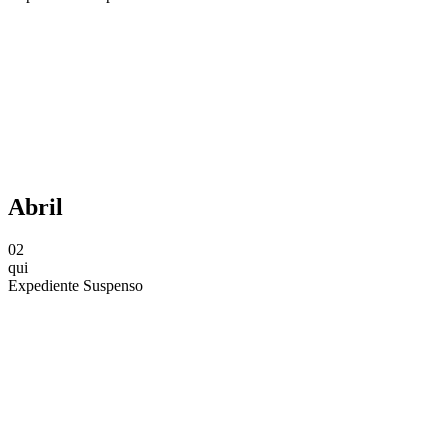
Compartilhar na agen
Abril
02
qui
Expediente Suspenso
Compartilhar na agen