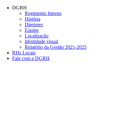
Conteúdo principal
Menu principal
Rodapé
DGRH
Regimento Interno
História
Diretores
Equipe
Localização
Identidade visual
Relatório da Gestão 2021-2025
RHs Locais
Fale com a DGRH
Link para o Facebook
Link para o Twitter