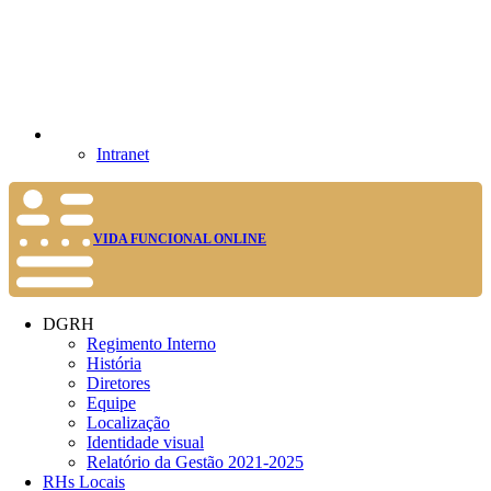
Intranet
VIDA FUNCIONAL ONLINE
DGRH
Regimento Interno
História
Diretores
Equipe
Localização
Identidade visual
Relatório da Gestão 2021-2025
RHs Locais