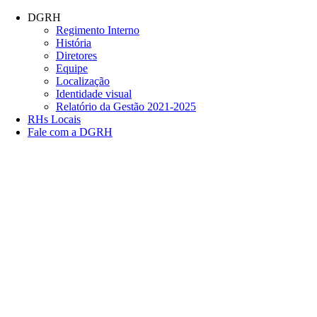
Conteúdo principal
Menu principal
Rodapé
DGRH
Regimento Interno
História
Diretores
Equipe
Localização
Identidade visual
Relatório da Gestão 2021-2025
RHs Locais
Fale com a DGRH
Link para o Facebook
Link para o Twitter