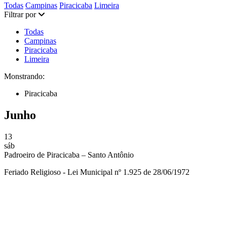
Filtrar por categoria:
Filtrar por categoria:
Filtrar por categoria:
Todas
Campinas
Piracicaba
Limeira
Filtrar por
Todas
Campinas
Piracicaba
Limeira
Monstrando:
Piracicaba
Junho
13
sáb
Padroeiro de Piracicaba – Santo Antônio
Feriado Religioso - Lei Municipal nº 1.925 de 28/06/1972
Compartilhar na agen