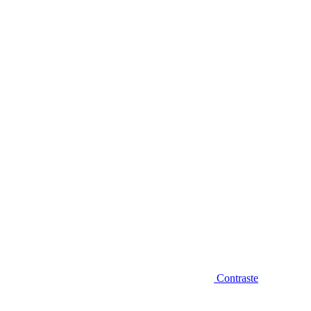
Diminuir fonte
Contraste