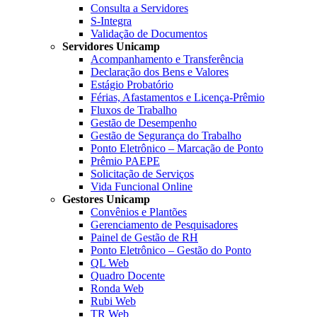
Consulta a Servidores
S-Integra
Validação de Documentos
Servidores Unicamp
Acompanhamento e Transferência
Declaração dos Bens e Valores
Estágio Probatório
Férias, Afastamentos e Licença-Prêmio
Fluxos de Trabalho
Gestão de Desempenho
Gestão de Segurança do Trabalho
Ponto Eletrônico – Marcação de Ponto
Prêmio PAEPE
Solicitação de Serviços
Vida Funcional Online
Gestores Unicamp
Convênios e Plantões
Gerenciamento de Pesquisadores
Painel de Gestão de RH
Ponto Eletrônico – Gestão do Ponto
QL Web
Quadro Docente
Ronda Web
Rubi Web
TR Web