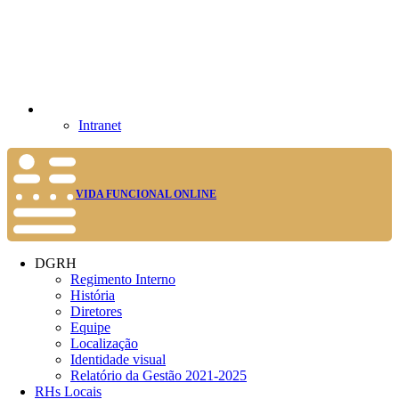
Intranet
VIDA FUNCIONAL ONLINE
DGRH
Regimento Interno
História
Diretores
Equipe
Localização
Identidade visual
Relatório da Gestão 2021-2025
RHs Locais