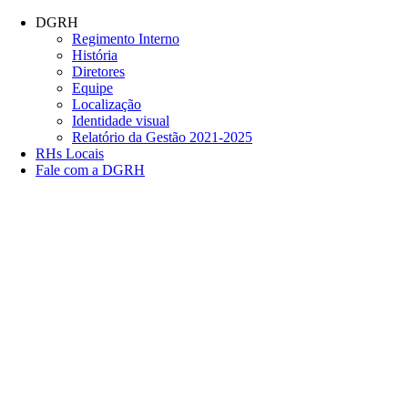
Conteúdo principal
Menu principal
Rodapé
DGRH
Regimento Interno
História
Diretores
Equipe
Localização
Identidade visual
Relatório da Gestão 2021-2025
RHs Locais
Fale com a DGRH
Link para o Facebook
Link para o Twitter