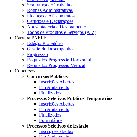
Segurança do Trabalho
Rotinas Administrativas
Licenças e Afastamentos
Certidões e Declarações
Aposentadoria e Desligamento
Todos os Produtos e Serviços (A-Z)
Carreira PAEPE
Estágio Probatório
Gestão de Desempenho
Progressão
Requisitos Progressão Horizontal
Requisitos Progressão Vertical
Concursos
Concursos Públicos
Inscrições Abertas
Em Andamento
Finalizados
Processos Seletivos Públicos Temporários
Inscrições Abertas
Em Andamento
Finalizados
Formulários
Processos Seletivos de Estágio
Inscrições abertas
Em Andamento