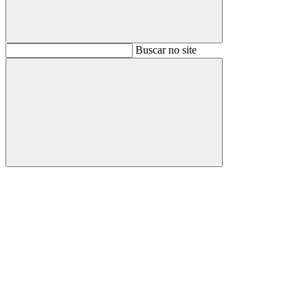
Buscar
Buscar no site
Buscar
Aumentar fonte
Diminuir fonte