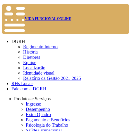
VIDA FUNCIONAL ONLINE
DGRH
Regimento Interno
História
Diretores
Equipe
Localização
Identidade visual
Relatório da Gestão 2021-2025
RHs Locais
Fale com a DGRH
Produtos e Serviços
Ingresso
Desempenho
Extra Quadro
Pagamento e Benefícios
Psicologia do Trabalho
Saúde Ocupacional