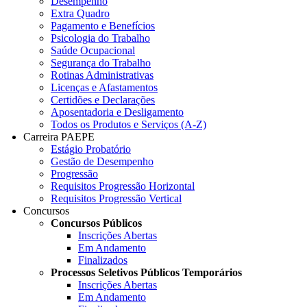
Desempenho
Extra Quadro
Pagamento e Benefícios
Psicologia do Trabalho
Saúde Ocupacional
Segurança do Trabalho
Rotinas Administrativas
Licenças e Afastamentos
Certidões e Declarações
Aposentadoria e Desligamento
Todos os Produtos e Serviços (A-Z)
Carreira PAEPE
Estágio Probatório
Gestão de Desempenho
Progressão
Requisitos Progressão Horizontal
Requisitos Progressão Vertical
Concursos
Concursos Públicos
Inscrições Abertas
Em Andamento
Finalizados
Processos Seletivos Públicos Temporários
Inscrições Abertas
Em Andamento