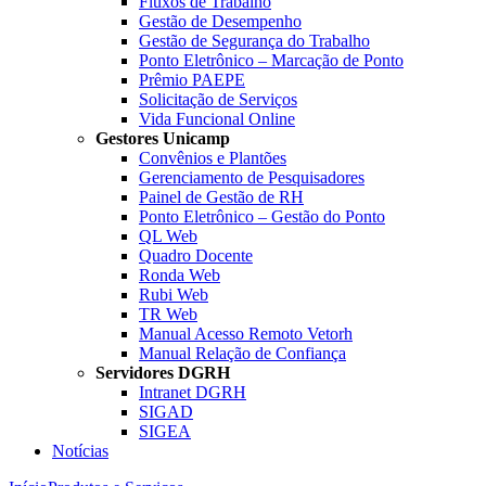
Fluxos de Trabalho
Gestão de Desempenho
Gestão de Segurança do Trabalho
Ponto Eletrônico – Marcação de Ponto
Prêmio PAEPE
Solicitação de Serviços
Vida Funcional Online
Gestores Unicamp
Convênios e Plantões
Gerenciamento de Pesquisadores
Painel de Gestão de RH
Ponto Eletrônico – Gestão do Ponto
QL Web
Quadro Docente
Ronda Web
Rubi Web
TR Web
Manual Acesso Remoto Vetorh
Manual Relação de Confiança
Servidores DGRH
Intranet DGRH
SIGAD
SIGEA
Notícias