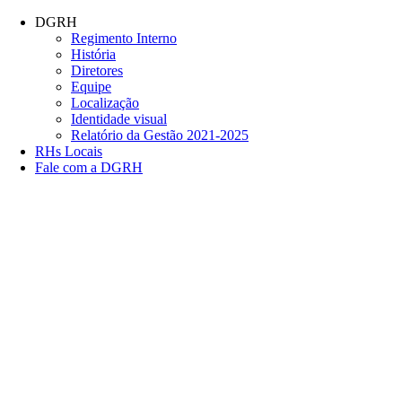
Conteúdo principal
Menu principal
Rodapé
DGRH
Regimento Interno
História
Diretores
Equipe
Localização
Identidade visual
Relatório da Gestão 2021-2025
RHs Locais
Fale com a DGRH
Link para o Facebook
Link para o Twitter