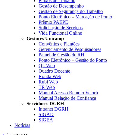
Fluxos de Trabalho
Gestão de Desempenho
Gestão de Segurança do Trabalho
Ponto Eletrônico – Marcação de Ponto
Prêmio PAEPE
Solicitação de Serviços
Vida Funcional Online
Gestores Unicamp
Convênios e Plantões
Gerenciamento de Pesquisadores
Painel de Gestão de RH
Ponto Eletrônico – Gestão do Ponto
QL Web
Quadro Docente
Ronda Web
Rubi Web
TR Web
Manual Acesso Remoto Vetorh
Manual Relação de Confiança
Servidores DGRH
Intranet DGRH
SIGAD
SIGEA
Notícias