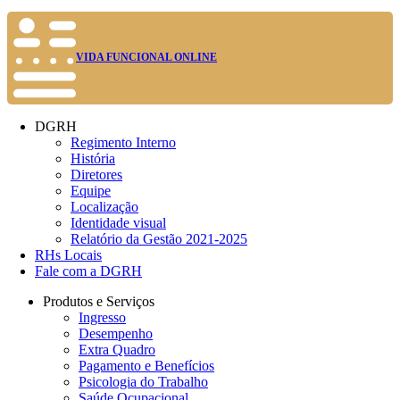
VIDA FUNCIONAL ONLINE
DGRH
Regimento Interno
História
Diretores
Equipe
Localização
Identidade visual
Relatório da Gestão 2021-2025
RHs Locais
Fale com a DGRH
Produtos e Serviços
Ingresso
Desempenho
Extra Quadro
Pagamento e Benefícios
Psicologia do Trabalho
Saúde Ocupacional