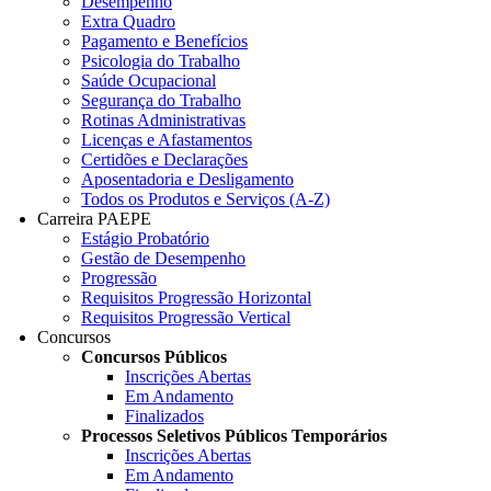
Desempenho
Extra Quadro
Pagamento e Benefícios
Psicologia do Trabalho
Saúde Ocupacional
Segurança do Trabalho
Rotinas Administrativas
Licenças e Afastamentos
Certidões e Declarações
Aposentadoria e Desligamento
Todos os Produtos e Serviços (A-Z)
Carreira PAEPE
Estágio Probatório
Gestão de Desempenho
Progressão
Requisitos Progressão Horizontal
Requisitos Progressão Vertical
Concursos
Concursos Públicos
Inscrições Abertas
Em Andamento
Finalizados
Processos Seletivos Públicos Temporários
Inscrições Abertas
Em Andamento