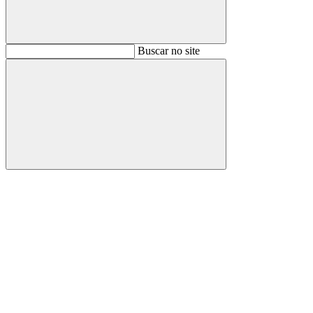
Buscar
Buscar no site
Buscar
Aumentar fonte
Diminuir fonte