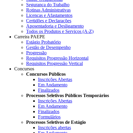
Segurança do Trabalho
Rotinas Administrativas
Licenças e Afastamentos
Certidões e Declarações
Aposentadoria e Desligamento
Todos os Produtos e Serviços (A-Z)
Carreira PAEPE
Estágio Probatório
Gestão de Desempenho
Progressão
Requisitos Progressão Horizontal
Requisitos Progressão Vertical
Concursos
Concursos Públicos
Inscrições Abertas
Em Andamento
Finalizados
Processos Seletivos Públicos Temporários
Inscrições Abertas
Em Andamento
Finalizados
Formulários
Processos Seletivos de Estágio
Inscrições abertas
Em Andamento