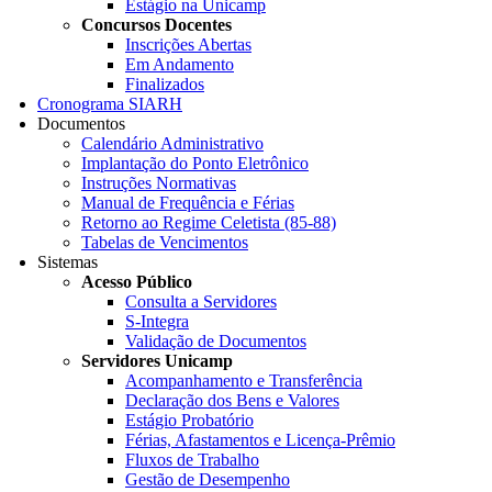
Estágio na Unicamp
Concursos Docentes
Inscrições Abertas
Em Andamento
Finalizados
Cronograma SIARH
Documentos
Calendário Administrativo
Implantação do Ponto Eletrônico
Instruções Normativas
Manual de Frequência e Férias
Retorno ao Regime Celetista (85-88)
Tabelas de Vencimentos
Sistemas
Acesso Público
Consulta a Servidores
S-Integra
Validação de Documentos
Servidores Unicamp
Acompanhamento e Transferência
Declaração dos Bens e Valores
Estágio Probatório
Férias, Afastamentos e Licença-Prêmio
Fluxos de Trabalho
Gestão de Desempenho