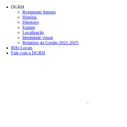
Página Inicial Diretoria Geral
Conteúdo principal
Menu principal
Rodapé
DGRH
Regimento Interno
História
Diretores
Equipe
Localização
Identidade visual
Relatório da Gestão 2021-2025
RHs Locais
Fale com a DGRH
Link para o Faceboo
Aumentar fonte