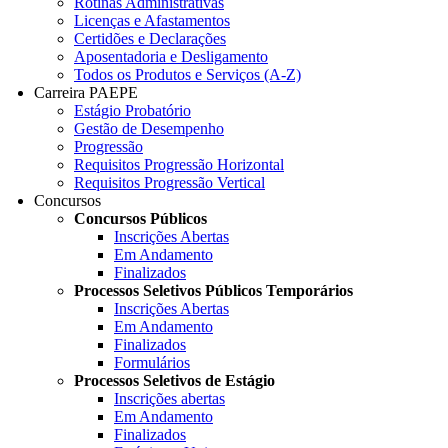
Rotinas Administrativas
Licenças e Afastamentos
Certidões e Declarações
Aposentadoria e Desligamento
Todos os Produtos e Serviços (A-Z)
Carreira PAEPE
Estágio Probatório
Gestão de Desempenho
Progressão
Requisitos Progressão Horizontal
Requisitos Progressão Vertical
Concursos
Concursos Públicos
Inscrições Abertas
Em Andamento
Finalizados
Processos Seletivos Públicos Temporários
Inscrições Abertas
Em Andamento
Finalizados
Formulários
Processos Seletivos de Estágio
Inscrições abertas
Em Andamento
Finalizados