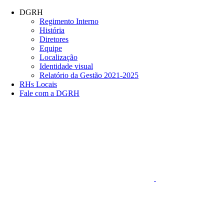
Conteúdo principal
Menu principal
Rodapé
DGRH
Regimento Interno
História
Diretores
Equipe
Localização
Identidade visual
Relatório da Gestão 2021-2025
RHs Locais
Fale com a DGRH
Link para o Faceboo
Aumentar fonte