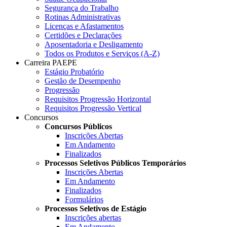
Segurança do Trabalho
Rotinas Administrativas
Licenças e Afastamentos
Certidões e Declarações
Aposentadoria e Desligamento
Todos os Produtos e Serviços (A-Z)
Carreira PAEPE
Estágio Probatório
Gestão de Desempenho
Progressão
Requisitos Progressão Horizontal
Requisitos Progressão Vertical
Concursos
Concursos Públicos
Inscrições Abertas
Em Andamento
Finalizados
Processos Seletivos Públicos Temporários
Inscrições Abertas
Em Andamento
Finalizados
Formulários
Processos Seletivos de Estágio
Inscrições abertas
Em Andamento