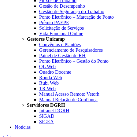
Fluxos de Trabalho
Gestão de Desempenho
Gestão de Segurança do Trabalho
Ponto Eletrônico – Marcação de Ponto
Prêmio PAEPE
Solicitação de Serviços
Vida Funcional Online
Gestores Unicamp
Convênios e Plantões
Gerenciamento de Pesquisadores
Painel de Gestão de RH
Ponto Eletrônico – Gestão do Ponto
QL Web
Quadro Docente
Ronda Web
Rubi Web
TR Web
Manual Acesso Remoto Vetorh
Manual Relação de Confiança
Servidores DGRH
Intranet DGRH
SIGAD
SIGEA
Notícias