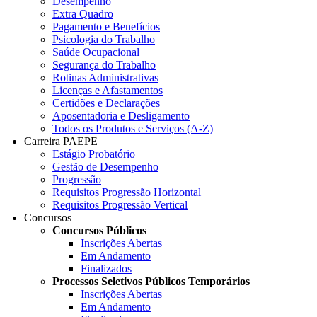
Desempenho
Extra Quadro
Pagamento e Benefícios
Psicologia do Trabalho
Saúde Ocupacional
Segurança do Trabalho
Rotinas Administrativas
Licenças e Afastamentos
Certidões e Declarações
Aposentadoria e Desligamento
Todos os Produtos e Serviços (A-Z)
Carreira PAEPE
Estágio Probatório
Gestão de Desempenho
Progressão
Requisitos Progressão Horizontal
Requisitos Progressão Vertical
Concursos
Concursos Públicos
Inscrições Abertas
Em Andamento
Finalizados
Processos Seletivos Públicos Temporários
Inscrições Abertas
Em Andamento