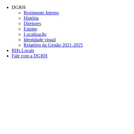
Conteúdo principal
Menu principal
Rodapé
DGRH
Regimento Interno
História
Diretores
Equipe
Localização
Identidade visual
Relatório da Gestão 2021-2025
RHs Locais
Fale com a DGRH
Link para o Facebook
Link para o Twitter