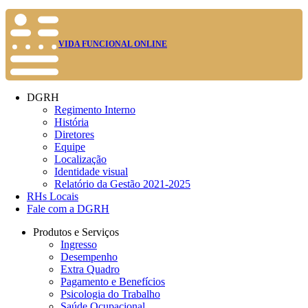
VIDA FUNCIONAL ONLINE
DGRH
Regimento Interno
História
Diretores
Equipe
Localização
Identidade visual
Relatório da Gestão 2021-2025
RHs Locais
Fale com a DGRH
Produtos e Serviços
Ingresso
Desempenho
Extra Quadro
Pagamento e Benefícios
Psicologia do Trabalho
Saúde Ocupacional