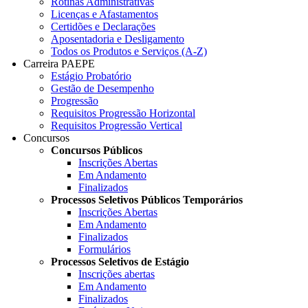
Rotinas Administrativas
Licenças e Afastamentos
Certidões e Declarações
Aposentadoria e Desligamento
Todos os Produtos e Serviços (A-Z)
Carreira PAEPE
Estágio Probatório
Gestão de Desempenho
Progressão
Requisitos Progressão Horizontal
Requisitos Progressão Vertical
Concursos
Concursos Públicos
Inscrições Abertas
Em Andamento
Finalizados
Processos Seletivos Públicos Temporários
Inscrições Abertas
Em Andamento
Finalizados
Formulários
Processos Seletivos de Estágio
Inscrições abertas
Em Andamento
Finalizados