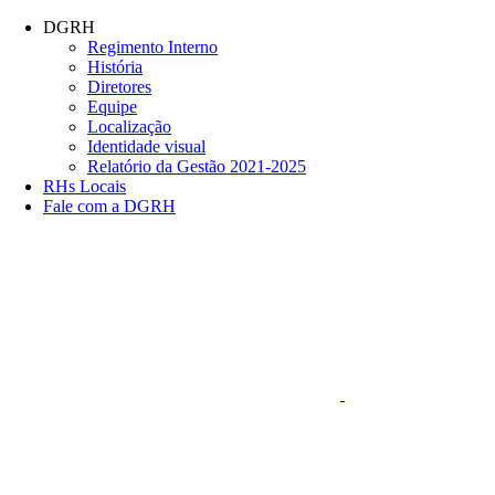
Conteúdo principal
Menu principal
Rodapé
DGRH
Regimento Interno
História
Diretores
Equipe
Localização
Identidade visual
Relatório da Gestão 2021-2025
RHs Locais
Fale com a DGRH
Link para o Faceboo
Aumentar fonte