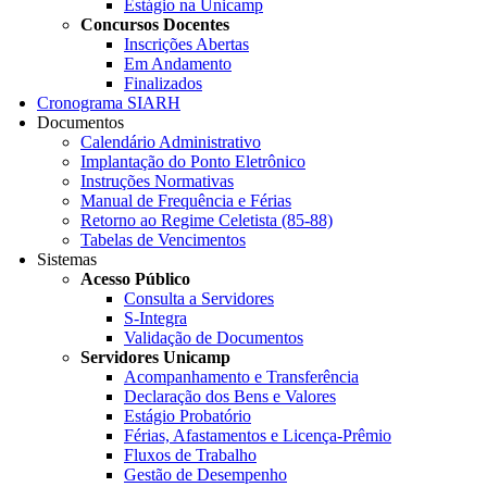
Estágio na Unicamp
Concursos Docentes
Inscrições Abertas
Em Andamento
Finalizados
Cronograma SIARH
Documentos
Calendário Administrativo
Implantação do Ponto Eletrônico
Instruções Normativas
Manual de Frequência e Férias
Retorno ao Regime Celetista (85-88)
Tabelas de Vencimentos
Sistemas
Acesso Público
Consulta a Servidores
S-Integra
Validação de Documentos
Servidores Unicamp
Acompanhamento e Transferência
Declaração dos Bens e Valores
Estágio Probatório
Férias, Afastamentos e Licença-Prêmio
Fluxos de Trabalho
Gestão de Desempenho