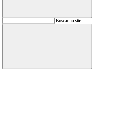
Buscar
Buscar no site
Buscar
Aumentar fonte
Diminuir fonte