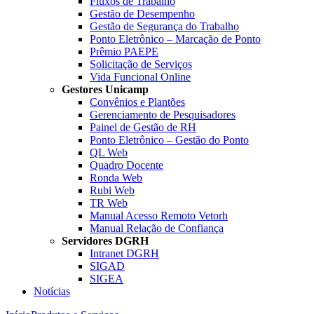
Fluxos de Trabalho
Gestão de Desempenho
Gestão de Segurança do Trabalho
Ponto Eletrônico – Marcação de Ponto
Prêmio PAEPE
Solicitação de Serviços
Vida Funcional Online
Gestores Unicamp
Convênios e Plantões
Gerenciamento de Pesquisadores
Painel de Gestão de RH
Ponto Eletrônico – Gestão do Ponto
QL Web
Quadro Docente
Ronda Web
Rubi Web
TR Web
Manual Acesso Remoto Vetorh
Manual Relação de Confiança
Servidores DGRH
Intranet DGRH
SIGAD
SIGEA
Notícias