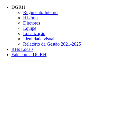
Conteúdo principal
Menu principal
Rodapé
DGRH
Regimento Interno
História
Diretores
Equipe
Localização
Identidade visual
Relatório da Gestão 2021-2025
RHs Locais
Fale com a DGRH
Link para o Facebook
Link para o Twitter