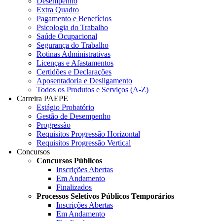
Desempenho
Extra Quadro
Pagamento e Benefícios
Psicologia do Trabalho
Saúde Ocupacional
Segurança do Trabalho
Rotinas Administrativas
Licenças e Afastamentos
Certidões e Declarações
Aposentadoria e Desligamento
Todos os Produtos e Serviços (A-Z)
Carreira PAEPE
Estágio Probatório
Gestão de Desempenho
Progressão
Requisitos Progressão Horizontal
Requisitos Progressão Vertical
Concursos
Concursos Públicos
Inscrições Abertas
Em Andamento
Finalizados
Processos Seletivos Públicos Temporários
Inscrições Abertas
Em Andamento