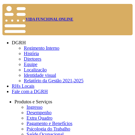
VIDA FUNCIONAL ONLINE
DGRH
Regimento Interno
História
Diretores
Equipe
Localização
Identidade visual
Relatório da Gestão 2021-2025
RHs Locais
Fale com a DGRH
Produtos e Serviços
Ingresso
Desempenho
Extra Quadro
Pagamento e Benefícios
Psicologia do Trabalho
Saúde Ocupacional