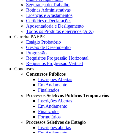
Segurança do Trabalho
Rotinas Administrativas
Licenças e Afastamentos
Certidões e Declarações
Aposentadoria e Desligamento
Todos os Produtos e Serviços (A-Z)
Carreira PAEPE
Estágio Probatório
Gestão de Desempenho
Progressão
Requisitos Progressão Horizontal
Requisitos Progressão Vertical
Concursos
Concursos Públicos
Inscrições Abertas
Em Andamento
Finalizados
Processos Seletivos Públicos Temporários
Inscrições Abertas
Em Andamento
Finalizados
Formulários
Processos Seletivos de Estágio
Inscrições abertas
Em Andamento