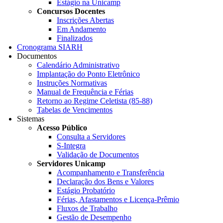
Estágio na Unicamp
Concursos Docentes
Inscrições Abertas
Em Andamento
Finalizados
Cronograma SIARH
Documentos
Calendário Administrativo
Implantação do Ponto Eletrônico
Instruções Normativas
Manual de Frequência e Férias
Retorno ao Regime Celetista (85-88)
Tabelas de Vencimentos
Sistemas
Acesso Público
Consulta a Servidores
S-Integra
Validação de Documentos
Servidores Unicamp
Acompanhamento e Transferência
Declaração dos Bens e Valores
Estágio Probatório
Férias, Afastamentos e Licença-Prêmio
Fluxos de Trabalho
Gestão de Desempenho