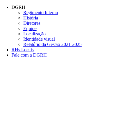
Conteúdo principal
Menu principal
Rodapé
DGRH
Regimento Interno
História
Diretores
Equipe
Localização
Identidade visual
Relatório da Gestão 2021-2025
RHs Locais
Fale com a DGRH
Link para o Faceboo
Aumentar fonte