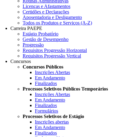
Rotinas Administrativas
Licenças e Afastamentos
Certidões e Declarações
Aposentadoria e Desligamento
Todos os Produtos e Serviços (A-Z)
Carreira PAEPE
Estágio Probatório
Gestão de Desempenho
Progressão
Requisitos Progressão Horizontal
Requisitos Progressão Vertical
Concursos
Concursos Públicos
Inscrições Abertas
Em Andamento
Finalizados
Processos Seletivos Públicos Temporários
Inscrições Abertas
Em Andamento
Finalizados
Formulários
Processos Seletivos de Estágio
Inscrições abertas
Em Andamento
Finalizados