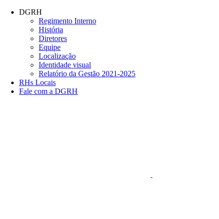
Conteúdo principal
Menu principal
Rodapé
DGRH
Regimento Interno
História
Diretores
Equipe
Localização
Identidade visual
Relatório da Gestão 2021-2025
RHs Locais
Fale com a DGRH
Link para o Faceboo
Aumentar fonte