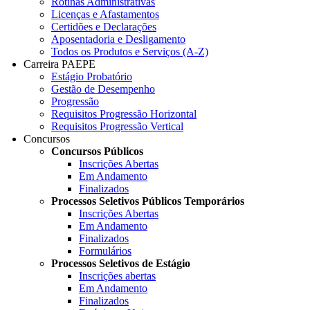
Rotinas Administrativas
Licenças e Afastamentos
Certidões e Declarações
Aposentadoria e Desligamento
Todos os Produtos e Serviços (A-Z)
Carreira PAEPE
Estágio Probatório
Gestão de Desempenho
Progressão
Requisitos Progressão Horizontal
Requisitos Progressão Vertical
Concursos
Concursos Públicos
Inscrições Abertas
Em Andamento
Finalizados
Processos Seletivos Públicos Temporários
Inscrições Abertas
Em Andamento
Finalizados
Formulários
Processos Seletivos de Estágio
Inscrições abertas
Em Andamento
Finalizados