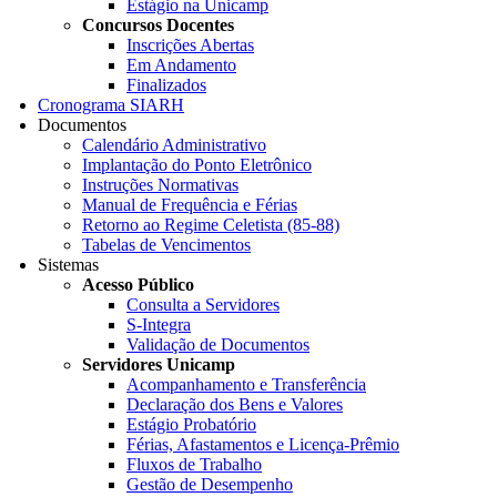
Estágio na Unicamp
Concursos Docentes
Inscrições Abertas
Em Andamento
Finalizados
Cronograma SIARH
Documentos
Calendário Administrativo
Implantação do Ponto Eletrônico
Instruções Normativas
Manual de Frequência e Férias
Retorno ao Regime Celetista (85-88)
Tabelas de Vencimentos
Sistemas
Acesso Público
Consulta a Servidores
S-Integra
Validação de Documentos
Servidores Unicamp
Acompanhamento e Transferência
Declaração dos Bens e Valores
Estágio Probatório
Férias, Afastamentos e Licença-Prêmio
Fluxos de Trabalho
Gestão de Desempenho