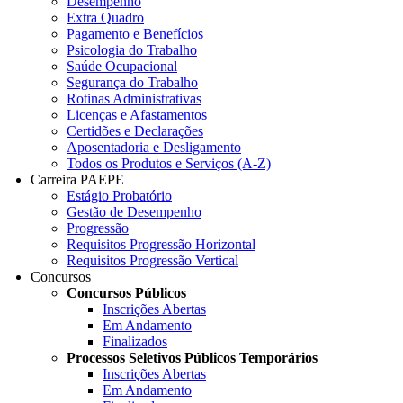
Desempenho
Extra Quadro
Pagamento e Benefícios
Psicologia do Trabalho
Saúde Ocupacional
Segurança do Trabalho
Rotinas Administrativas
Licenças e Afastamentos
Certidões e Declarações
Aposentadoria e Desligamento
Todos os Produtos e Serviços (A-Z)
Carreira PAEPE
Estágio Probatório
Gestão de Desempenho
Progressão
Requisitos Progressão Horizontal
Requisitos Progressão Vertical
Concursos
Concursos Públicos
Inscrições Abertas
Em Andamento
Finalizados
Processos Seletivos Públicos Temporários
Inscrições Abertas
Em Andamento