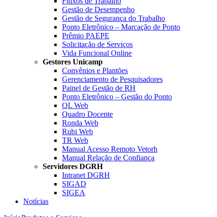
Fluxos de Trabalho
Gestão de Desempenho
Gestão de Segurança do Trabalho
Ponto Eletrônico – Marcação de Ponto
Prêmio PAEPE
Solicitação de Serviços
Vida Funcional Online
Gestores Unicamp
Convênios e Plantões
Gerenciamento de Pesquisadores
Painel de Gestão de RH
Ponto Eletrônico – Gestão do Ponto
QL Web
Quadro Docente
Ronda Web
Rubi Web
TR Web
Manual Acesso Remoto Vetorh
Manual Relação de Confiança
Servidores DGRH
Intranet DGRH
SIGAD
SIGEA
Notícias