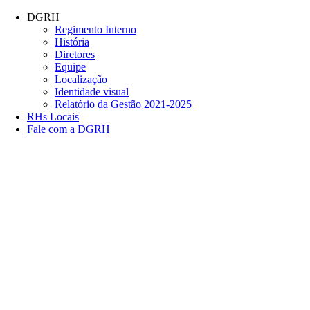
Conteúdo principal
Menu principal
Rodapé
DGRH
Regimento Interno
História
Diretores
Equipe
Localização
Identidade visual
Relatório da Gestão 2021-2025
RHs Locais
Fale com a DGRH
Link para o Facebook
Link para o Twitter