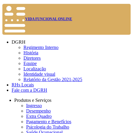
VIDA FUNCIONAL ONLINE
DGRH
Regimento Interno
História
Diretores
Equipe
Localização
Identidade visual
Relatório da Gestão 2021-2025
RHs Locais
Fale com a DGRH
Produtos e Serviços
Ingresso
Desempenho
Extra Quadro
Pagamento e Benefícios
Psicologia do Trabalho
Saúde Ocupacional