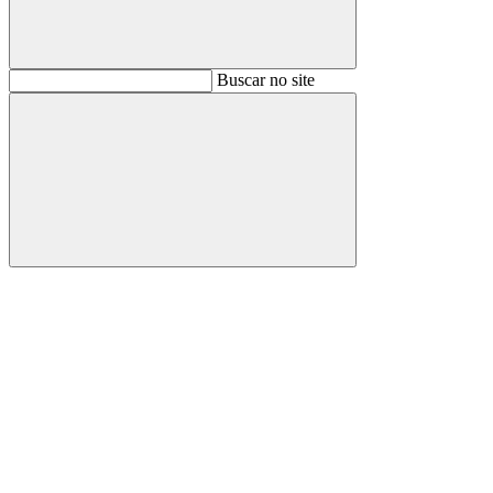
Buscar
Buscar no site
Buscar
Aumentar fonte
Diminuir fonte