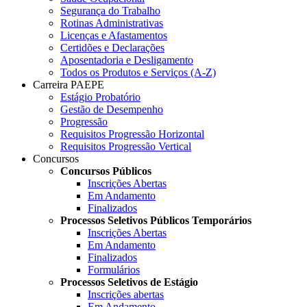
Segurança do Trabalho
Rotinas Administrativas
Licenças e Afastamentos
Certidões e Declarações
Aposentadoria e Desligamento
Todos os Produtos e Serviços (A-Z)
Carreira PAEPE
Estágio Probatório
Gestão de Desempenho
Progressão
Requisitos Progressão Horizontal
Requisitos Progressão Vertical
Concursos
Concursos Públicos
Inscrições Abertas
Em Andamento
Finalizados
Processos Seletivos Públicos Temporários
Inscrições Abertas
Em Andamento
Finalizados
Formulários
Processos Seletivos de Estágio
Inscrições abertas
Em Andamento