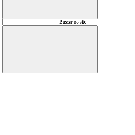
Buscar
Buscar no site
Buscar
Aumentar fonte
Diminuir fonte