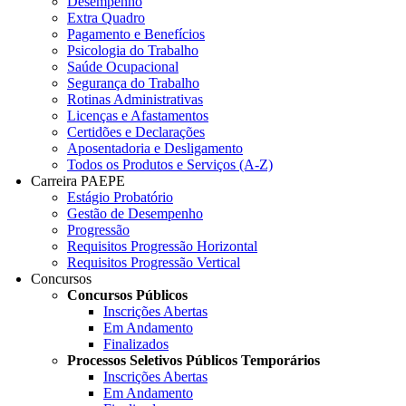
Desempenho
Extra Quadro
Pagamento e Benefícios
Psicologia do Trabalho
Saúde Ocupacional
Segurança do Trabalho
Rotinas Administrativas
Licenças e Afastamentos
Certidões e Declarações
Aposentadoria e Desligamento
Todos os Produtos e Serviços (A-Z)
Carreira PAEPE
Estágio Probatório
Gestão de Desempenho
Progressão
Requisitos Progressão Horizontal
Requisitos Progressão Vertical
Concursos
Concursos Públicos
Inscrições Abertas
Em Andamento
Finalizados
Processos Seletivos Públicos Temporários
Inscrições Abertas
Em Andamento