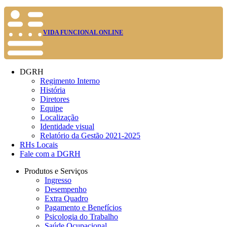
VIDA FUNCIONAL ONLINE
DGRH
Regimento Interno
História
Diretores
Equipe
Localização
Identidade visual
Relatório da Gestão 2021-2025
RHs Locais
Fale com a DGRH
Produtos e Serviços
Ingresso
Desempenho
Extra Quadro
Pagamento e Benefícios
Psicologia do Trabalho
Saúde Ocupacional