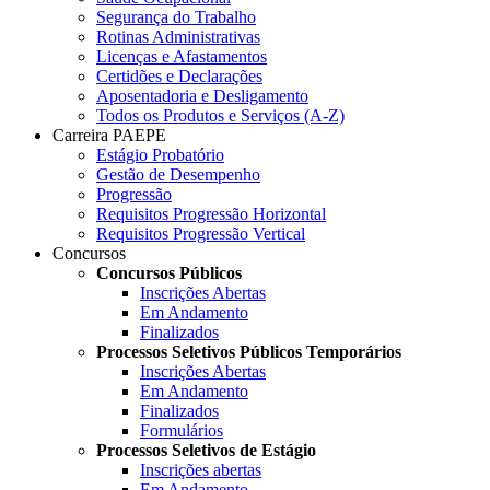
Segurança do Trabalho
Rotinas Administrativas
Licenças e Afastamentos
Certidões e Declarações
Aposentadoria e Desligamento
Todos os Produtos e Serviços (A-Z)
Carreira PAEPE
Estágio Probatório
Gestão de Desempenho
Progressão
Requisitos Progressão Horizontal
Requisitos Progressão Vertical
Concursos
Concursos Públicos
Inscrições Abertas
Em Andamento
Finalizados
Processos Seletivos Públicos Temporários
Inscrições Abertas
Em Andamento
Finalizados
Formulários
Processos Seletivos de Estágio
Inscrições abertas
Em Andamento