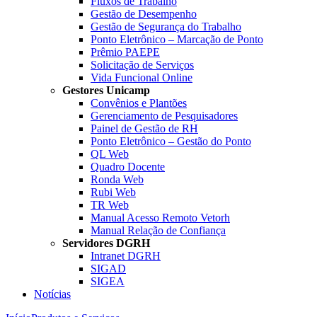
Fluxos de Trabalho
Gestão de Desempenho
Gestão de Segurança do Trabalho
Ponto Eletrônico – Marcação de Ponto
Prêmio PAEPE
Solicitação de Serviços
Vida Funcional Online
Gestores Unicamp
Convênios e Plantões
Gerenciamento de Pesquisadores
Painel de Gestão de RH
Ponto Eletrônico – Gestão do Ponto
QL Web
Quadro Docente
Ronda Web
Rubi Web
TR Web
Manual Acesso Remoto Vetorh
Manual Relação de Confiança
Servidores DGRH
Intranet DGRH
SIGAD
SIGEA
Notícias