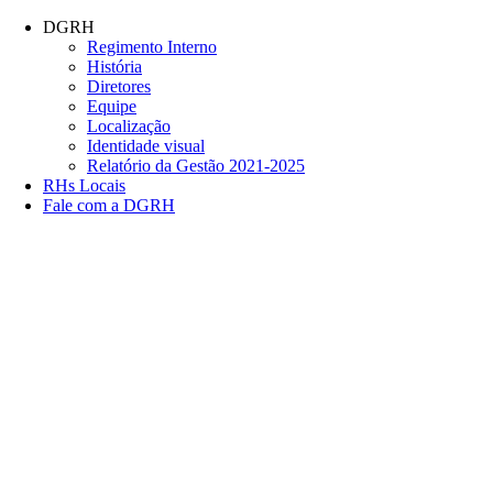
Conteúdo principal
Menu principal
Rodapé
DGRH
Regimento Interno
História
Diretores
Equipe
Localização
Identidade visual
Relatório da Gestão 2021-2025
RHs Locais
Fale com a DGRH
Link para o Facebook
Link para o Twitter