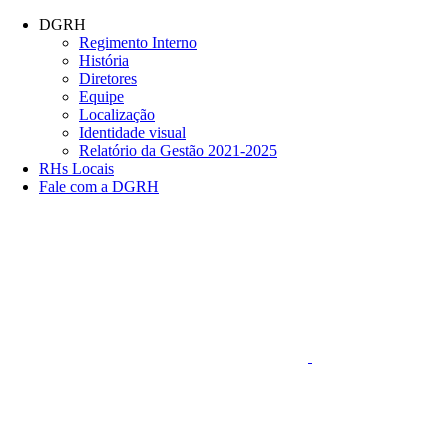
Conteúdo principal
Menu principal
Rodapé
DGRH
Regimento Interno
História
Diretores
Equipe
Localização
Identidade visual
Relatório da Gestão 2021-2025
RHs Locais
Fale com a DGRH
Link para o Faceboo
Aumentar fonte