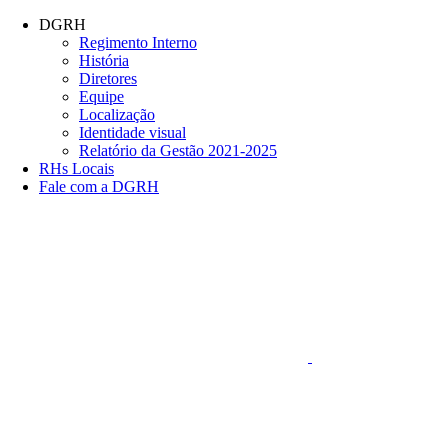
Conteúdo principal
Menu principal
Rodapé
DGRH
Regimento Interno
História
Diretores
Equipe
Localização
Identidade visual
Relatório da Gestão 2021-2025
RHs Locais
Fale com a DGRH
Link para o Faceboo
Aumentar fonte