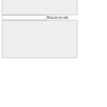
Buscar
Buscar no site
Buscar
Aumentar fonte
Diminuir fonte