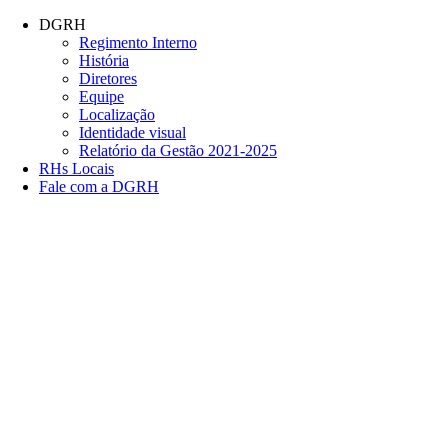
Conteúdo principal
Menu principal
Rodapé
DGRH
Regimento Interno
História
Diretores
Equipe
Localização
Identidade visual
Relatório da Gestão 2021-2025
RHs Locais
Fale com a DGRH
Link para o Facebook
Link para o Twitter