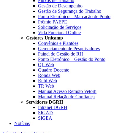
Fluxos de Trabalho
Gestão de Desempenho
Gestão de Segurança do Trabalho
Ponto Eletrônico – Marcação de Ponto
Prêmio PAEPE
Solicitação de Serviços
Vida Funcional Online
Gestores Unicamp
Convênios e Plantões
Gerenciamento de Pesquisadores
Painel de Gestão de RH
Ponto Eletrônico – Gestão do Ponto
QL Web
Quadro Docente
Ronda Web
Rubi Web
TR Web
Manual Acesso Remoto Vetorh
Manual Relação de Confiança
Servidores DGRH
Intranet DGRH
SIGAD
SIGEA
Notícias