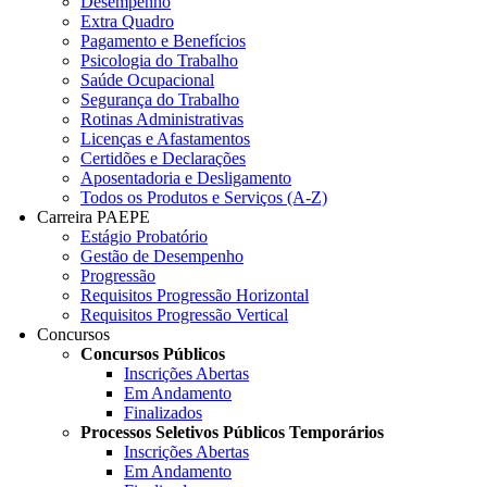
Desempenho
Extra Quadro
Pagamento e Benefícios
Psicologia do Trabalho
Saúde Ocupacional
Segurança do Trabalho
Rotinas Administrativas
Licenças e Afastamentos
Certidões e Declarações
Aposentadoria e Desligamento
Todos os Produtos e Serviços (A-Z)
Carreira PAEPE
Estágio Probatório
Gestão de Desempenho
Progressão
Requisitos Progressão Horizontal
Requisitos Progressão Vertical
Concursos
Concursos Públicos
Inscrições Abertas
Em Andamento
Finalizados
Processos Seletivos Públicos Temporários
Inscrições Abertas
Em Andamento