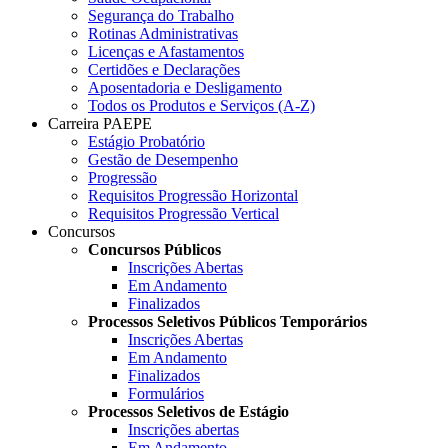
Segurança do Trabalho
Rotinas Administrativas
Licenças e Afastamentos
Certidões e Declarações
Aposentadoria e Desligamento
Todos os Produtos e Serviços (A-Z)
Carreira PAEPE
Estágio Probatório
Gestão de Desempenho
Progressão
Requisitos Progressão Horizontal
Requisitos Progressão Vertical
Concursos
Concursos Públicos
Inscrições Abertas
Em Andamento
Finalizados
Processos Seletivos Públicos Temporários
Inscrições Abertas
Em Andamento
Finalizados
Formulários
Processos Seletivos de Estágio
Inscrições abertas
Em Andamento