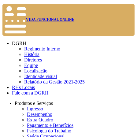
VIDA FUNCIONAL ONLINE
DGRH
Regimento Interno
História
Diretores
Equipe
Localização
Identidade visual
Relatório da Gestão 2021-2025
RHs Locais
Fale com a DGRH
Produtos e Serviços
Ingresso
Desempenho
Extra Quadro
Pagamento e Benefícios
Psicologia do Trabalho
Saúde Ocupacional