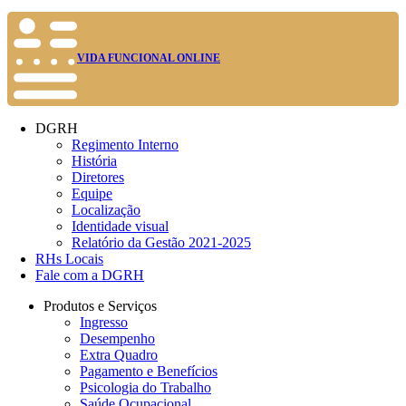
VIDA FUNCIONAL ONLINE
DGRH
Regimento Interno
História
Diretores
Equipe
Localização
Identidade visual
Relatório da Gestão 2021-2025
RHs Locais
Fale com a DGRH
Produtos e Serviços
Ingresso
Desempenho
Extra Quadro
Pagamento e Benefícios
Psicologia do Trabalho
Saúde Ocupacional