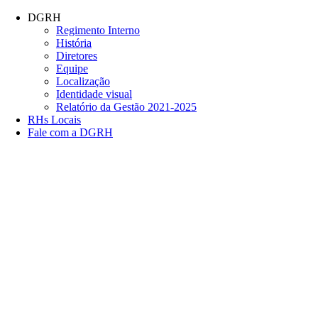
Conteúdo principal
Menu principal
Rodapé
DGRH
Regimento Interno
História
Diretores
Equipe
Localização
Identidade visual
Relatório da Gestão 2021-2025
RHs Locais
Fale com a DGRH
Link para o Facebook
Link para o Twitter