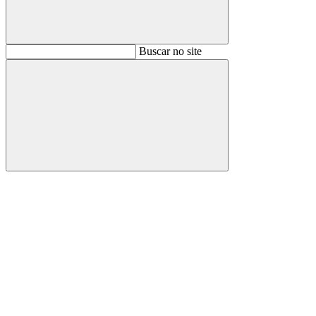
Buscar
Buscar no site
Buscar
Aumentar fonte
Diminuir fonte