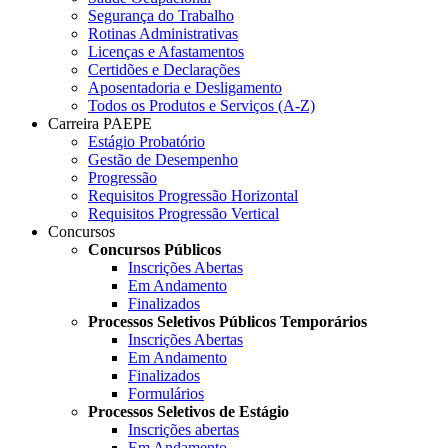
Segurança do Trabalho
Rotinas Administrativas
Licenças e Afastamentos
Certidões e Declarações
Aposentadoria e Desligamento
Todos os Produtos e Serviços (A-Z)
Carreira PAEPE
Estágio Probatório
Gestão de Desempenho
Progressão
Requisitos Progressão Horizontal
Requisitos Progressão Vertical
Concursos
Concursos Públicos
Inscrições Abertas
Em Andamento
Finalizados
Processos Seletivos Públicos Temporários
Inscrições Abertas
Em Andamento
Finalizados
Formulários
Processos Seletivos de Estágio
Inscrições abertas
Em Andamento