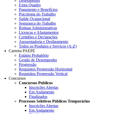
Desempenho
Extra Quadro
Pagamento e Benefícios
Psicologia do Trabalho
Saúde Ocupacional
Segurança do Trabalho
Rotinas Administrativas
Licenças e Afastamentos
Certidões e Declarações
Aposentadoria e Desligamento
Todos os Produtos e Serviços (A-Z)
Carreira PAEPE
Estágio Probatório
Gestão de Desempenho
Progressão
Requisitos Progressão Horizontal
Requisitos Progressão Vertical
Concursos
Concursos Públicos
Inscrições Abertas
Em Andamento
Finalizados
Processos Seletivos Públicos Temporários
Inscrições Abertas
Em Andamento