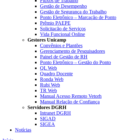
Fluxos de Trabalho
Gestão de Desempenho
Gestão de Segurança do Trabalho
Ponto Eletrônico – Marcação de Ponto
Prêmio PAEPE
Solicitação de Serviços
Vida Funcional Online
Gestores Unicamp
Convênios e Plantões
Gerenciamento de Pesquisadores
Painel de Gestão de RH
Ponto Eletrônico – Gestão do Ponto
QL Web
Quadro Docente
Ronda Web
Rubi Web
TR Web
Manual Acesso Remoto Vetorh
Manual Relação de Confiança
Servidores DGRH
Intranet DGRH
SIGAD
SIGEA
Notícias