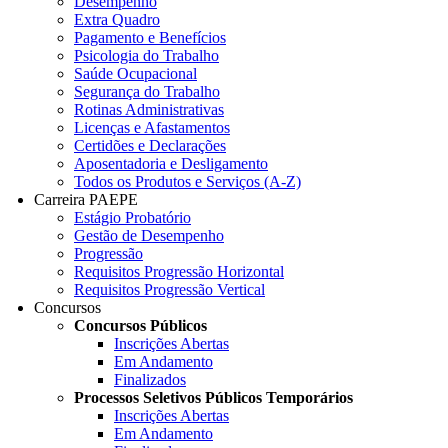
Desempenho
Extra Quadro
Pagamento e Benefícios
Psicologia do Trabalho
Saúde Ocupacional
Segurança do Trabalho
Rotinas Administrativas
Licenças e Afastamentos
Certidões e Declarações
Aposentadoria e Desligamento
Todos os Produtos e Serviços (A-Z)
Carreira PAEPE
Estágio Probatório
Gestão de Desempenho
Progressão
Requisitos Progressão Horizontal
Requisitos Progressão Vertical
Concursos
Concursos Públicos
Inscrições Abertas
Em Andamento
Finalizados
Processos Seletivos Públicos Temporários
Inscrições Abertas
Em Andamento