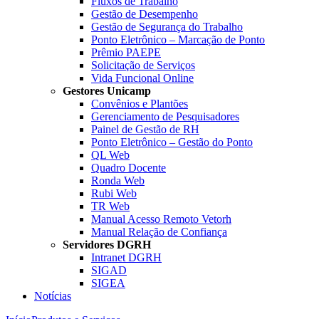
Fluxos de Trabalho
Gestão de Desempenho
Gestão de Segurança do Trabalho
Ponto Eletrônico – Marcação de Ponto
Prêmio PAEPE
Solicitação de Serviços
Vida Funcional Online
Gestores Unicamp
Convênios e Plantões
Gerenciamento de Pesquisadores
Painel de Gestão de RH
Ponto Eletrônico – Gestão do Ponto
QL Web
Quadro Docente
Ronda Web
Rubi Web
TR Web
Manual Acesso Remoto Vetorh
Manual Relação de Confiança
Servidores DGRH
Intranet DGRH
SIGAD
SIGEA
Notícias