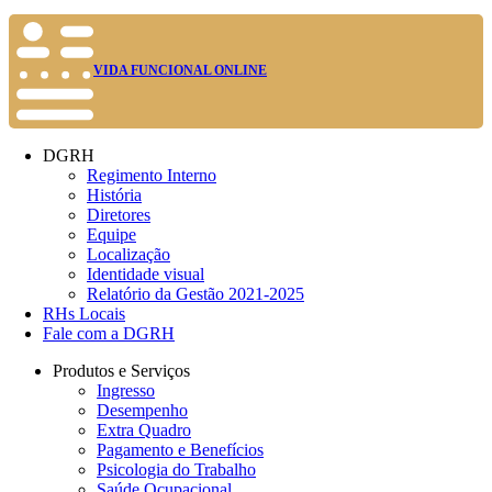
VIDA FUNCIONAL ONLINE
DGRH
Regimento Interno
História
Diretores
Equipe
Localização
Identidade visual
Relatório da Gestão 2021-2025
RHs Locais
Fale com a DGRH
Produtos e Serviços
Ingresso
Desempenho
Extra Quadro
Pagamento e Benefícios
Psicologia do Trabalho
Saúde Ocupacional