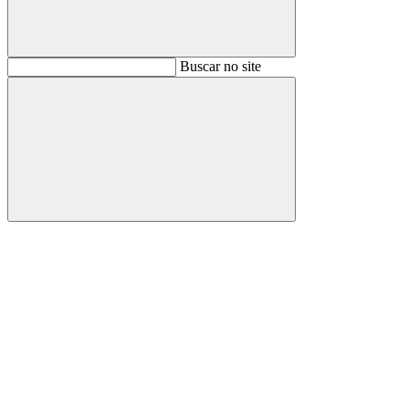
Buscar
Buscar no site
Buscar
Aumentar fonte
Diminuir fonte