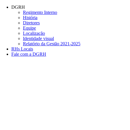
Conteúdo principal
Menu principal
Rodapé
DGRH
Regimento Interno
História
Diretores
Equipe
Localização
Identidade visual
Relatório da Gestão 2021-2025
RHs Locais
Fale com a DGRH
Link para o Facebook
Link para o Twitter