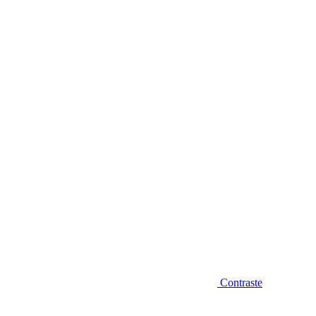
Diminuir fonte
Contraste