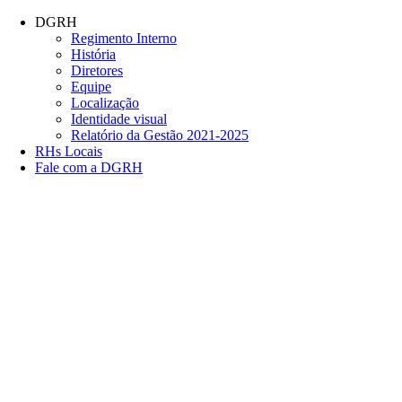
Conteúdo principal
Menu principal
Rodapé
DGRH
Regimento Interno
História
Diretores
Equipe
Localização
Identidade visual
Relatório da Gestão 2021-2025
RHs Locais
Fale com a DGRH
Link para o Facebook
Link para o Twitter