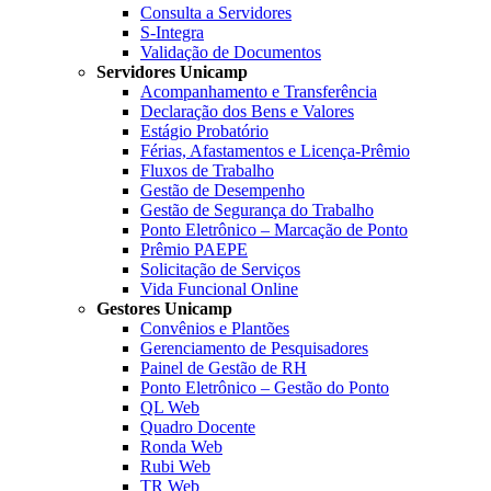
Consulta a Servidores
S-Integra
Validação de Documentos
Servidores Unicamp
Acompanhamento e Transferência
Declaração dos Bens e Valores
Estágio Probatório
Férias, Afastamentos e Licença-Prêmio
Fluxos de Trabalho
Gestão de Desempenho
Gestão de Segurança do Trabalho
Ponto Eletrônico – Marcação de Ponto
Prêmio PAEPE
Solicitação de Serviços
Vida Funcional Online
Gestores Unicamp
Convênios e Plantões
Gerenciamento de Pesquisadores
Painel de Gestão de RH
Ponto Eletrônico – Gestão do Ponto
QL Web
Quadro Docente
Ronda Web
Rubi Web
TR Web