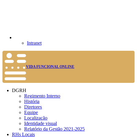
Intranet
VIDA FUNCIONAL ONLINE
DGRH
Regimento Interno
História
Diretores
Equipe
Localização
Identidade visual
Relatório da Gestão 2021-2025
RHs Locais