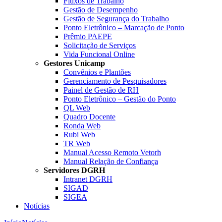
Fluxos de Trabalho
Gestão de Desempenho
Gestão de Segurança do Trabalho
Ponto Eletrônico – Marcação de Ponto
Prêmio PAEPE
Solicitação de Serviços
Vida Funcional Online
Gestores Unicamp
Convênios e Plantões
Gerenciamento de Pesquisadores
Painel de Gestão de RH
Ponto Eletrônico – Gestão do Ponto
QL Web
Quadro Docente
Ronda Web
Rubi Web
TR Web
Manual Acesso Remoto Vetorh
Manual Relação de Confiança
Servidores DGRH
Intranet DGRH
SIGAD
SIGEA
Notícias