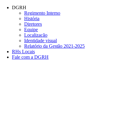
Conteúdo principal
Menu principal
Rodapé
DGRH
Regimento Interno
História
Diretores
Equipe
Localização
Identidade visual
Relatório da Gestão 2021-2025
RHs Locais
Fale com a DGRH
Link para o Facebook
Link para o Twitter