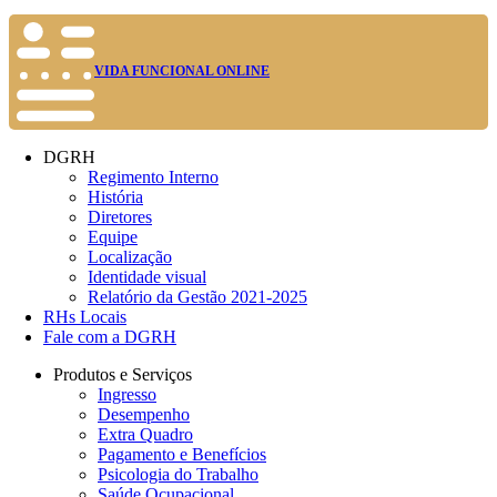
VIDA FUNCIONAL ONLINE
DGRH
Regimento Interno
História
Diretores
Equipe
Localização
Identidade visual
Relatório da Gestão 2021-2025
RHs Locais
Fale com a DGRH
Produtos e Serviços
Ingresso
Desempenho
Extra Quadro
Pagamento e Benefícios
Psicologia do Trabalho
Saúde Ocupacional