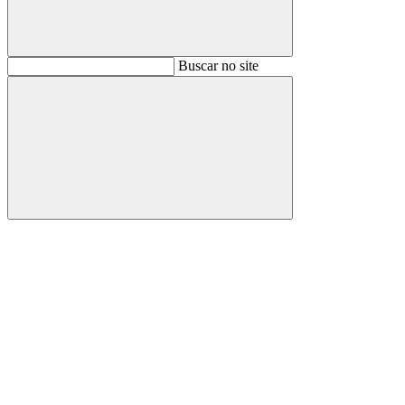
Buscar
Buscar no site
Buscar
Aumentar fonte
Diminuir fonte