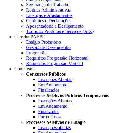
Segurança do Trabalho
Rotinas Administrativas
Licenças e Afastamentos
Certidões e Declarações
Aposentadoria e Desligamento
Todos os Produtos e Serviços (A-Z)
Carreira PAEPE
Estágio Probatório
Gestão de Desempenho
Progressão
Requisitos Progressão Horizontal
Requisitos Progressão Vertical
Concursos
Concursos Públicos
Inscrições Abertas
Em Andamento
Finalizados
Processos Seletivos Públicos Temporários
Inscrições Abertas
Em Andamento
Finalizados
Formulários
Processos Seletivos de Estágio
Inscrições abertas
Em Andamento