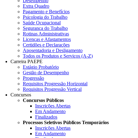
Desempenho
Extra Quadro
Pagamento e Benefícios
Psicologia do Trabalho
Saúde Ocupacional
Segurança do Trabalho
Rotinas Administrativas
Licenças e Afastamentos
Certidões e Declarações
Aposentadoria e Desligamento
Todos os Produtos e Serviços (A-Z)
Carreira PAEPE
Estágio Probatório
Gestão de Desempenho
Progressão
Requisitos Progressão Horizontal
Requisitos Progressão Vertical
Concursos
Concursos Públicos
Inscrições Abertas
Em Andamento
Finalizados
Processos Seletivos Públicos Temporários
Inscrições Abertas
Em Andamento