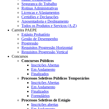
Segurança do Trabalho
Rotinas Administrativas
Licenças e Afastamentos
Certidões e Declarações
Aposentadoria e Desligamento
Todos os Produtos e Serviços (A-Z)
Carreira PAEPE
Estágio Probatório
Gestão de Desempenho
Progressão
Requisitos Progressão Horizontal
Requisitos Progressão Vertical
Concursos
Concursos Públicos
Inscrições Abertas
Em Andamento
Finalizados
Processos Seletivos Públicos Temporários
Inscrições Abertas
Em Andamento
Finalizados
Formulários
Processos Seletivos de Estágio
Inscrições abertas
Em Andamento