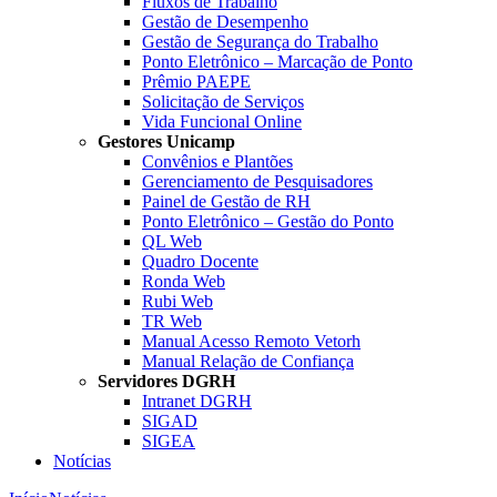
Fluxos de Trabalho
Gestão de Desempenho
Gestão de Segurança do Trabalho
Ponto Eletrônico – Marcação de Ponto
Prêmio PAEPE
Solicitação de Serviços
Vida Funcional Online
Gestores Unicamp
Convênios e Plantões
Gerenciamento de Pesquisadores
Painel de Gestão de RH
Ponto Eletrônico – Gestão do Ponto
QL Web
Quadro Docente
Ronda Web
Rubi Web
TR Web
Manual Acesso Remoto Vetorh
Manual Relação de Confiança
Servidores DGRH
Intranet DGRH
SIGAD
SIGEA
Notícias