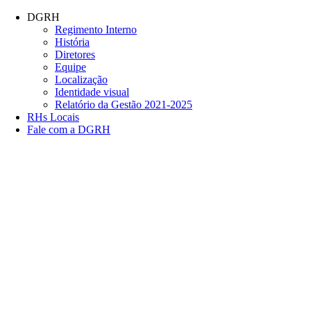
Conteúdo principal
Menu principal
Rodapé
DGRH
Regimento Interno
História
Diretores
Equipe
Localização
Identidade visual
Relatório da Gestão 2021-2025
RHs Locais
Fale com a DGRH
Link para o Facebook
Link para o Twitter