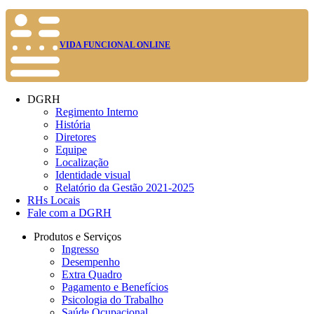
VIDA FUNCIONAL ONLINE
DGRH
Regimento Interno
História
Diretores
Equipe
Localização
Identidade visual
Relatório da Gestão 2021-2025
RHs Locais
Fale com a DGRH
Produtos e Serviços
Ingresso
Desempenho
Extra Quadro
Pagamento e Benefícios
Psicologia do Trabalho
Saúde Ocupacional