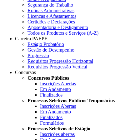
Segurança do Trabalho
Rotinas Administrativas
Licenças e Afastamentos
Certidões e Declarações
Aposentadoria e Desligamento
Todos os Produtos e Serviços (A-Z)
Carreira PAEPE
Estágio Probatório
Gestão de Desempenho
Progressão
Requisitos Progressão Horizontal
Requisitos Progressão Vertical
Concursos
Concursos Públicos
Inscrições Abertas
Em Andamento
Finalizados
Processos Seletivos Públicos Temporários
Inscrições Abertas
Em Andamento
Finalizados
Formulários
Processos Seletivos de Estágio
Inscrições abertas
Em Andamento