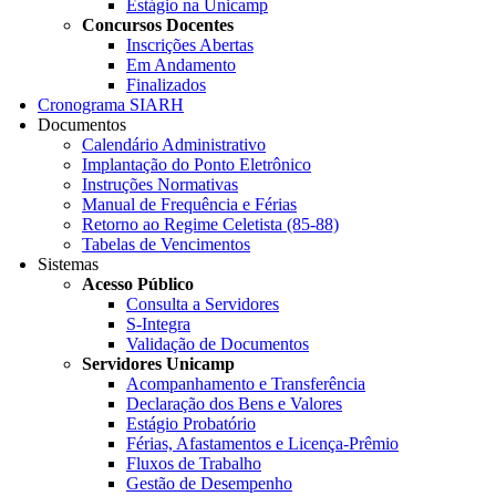
Estágio na Unicamp
Concursos Docentes
Inscrições Abertas
Em Andamento
Finalizados
Cronograma SIARH
Documentos
Calendário Administrativo
Implantação do Ponto Eletrônico
Instruções Normativas
Manual de Frequência e Férias
Retorno ao Regime Celetista (85-88)
Tabelas de Vencimentos
Sistemas
Acesso Público
Consulta a Servidores
S-Integra
Validação de Documentos
Servidores Unicamp
Acompanhamento e Transferência
Declaração dos Bens e Valores
Estágio Probatório
Férias, Afastamentos e Licença-Prêmio
Fluxos de Trabalho
Gestão de Desempenho