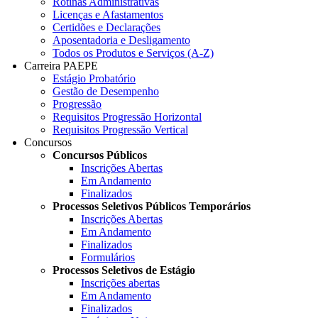
Rotinas Administrativas
Licenças e Afastamentos
Certidões e Declarações
Aposentadoria e Desligamento
Todos os Produtos e Serviços (A-Z)
Carreira PAEPE
Estágio Probatório
Gestão de Desempenho
Progressão
Requisitos Progressão Horizontal
Requisitos Progressão Vertical
Concursos
Concursos Públicos
Inscrições Abertas
Em Andamento
Finalizados
Processos Seletivos Públicos Temporários
Inscrições Abertas
Em Andamento
Finalizados
Formulários
Processos Seletivos de Estágio
Inscrições abertas
Em Andamento
Finalizados