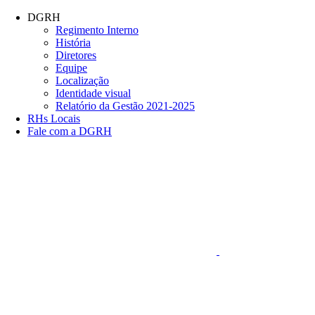
Conteúdo principal
Menu principal
Rodapé
DGRH
Regimento Interno
História
Diretores
Equipe
Localização
Identidade visual
Relatório da Gestão 2021-2025
RHs Locais
Fale com a DGRH
Link para o Faceboo
Aumentar fonte