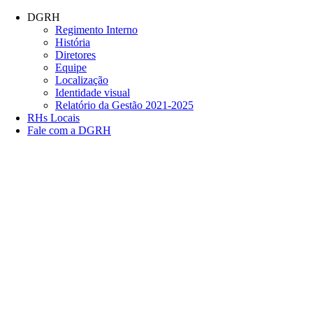
Conteúdo principal
Menu principal
Rodapé
DGRH
Regimento Interno
História
Diretores
Equipe
Localização
Identidade visual
Relatório da Gestão 2021-2025
RHs Locais
Fale com a DGRH
Link para o Facebook
Link para o Twitter