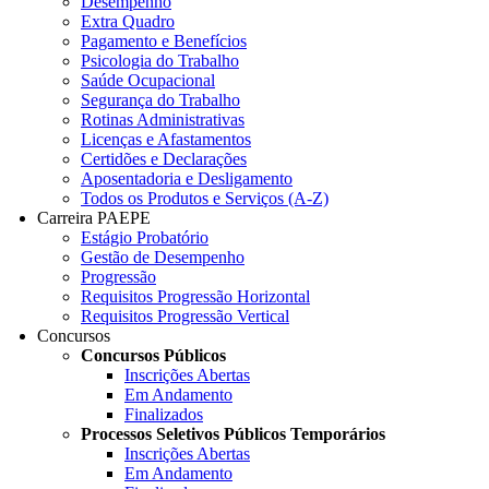
Desempenho
Extra Quadro
Pagamento e Benefícios
Psicologia do Trabalho
Saúde Ocupacional
Segurança do Trabalho
Rotinas Administrativas
Licenças e Afastamentos
Certidões e Declarações
Aposentadoria e Desligamento
Todos os Produtos e Serviços (A-Z)
Carreira PAEPE
Estágio Probatório
Gestão de Desempenho
Progressão
Requisitos Progressão Horizontal
Requisitos Progressão Vertical
Concursos
Concursos Públicos
Inscrições Abertas
Em Andamento
Finalizados
Processos Seletivos Públicos Temporários
Inscrições Abertas
Em Andamento