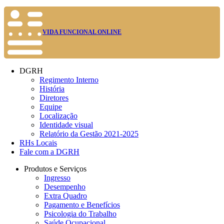
VIDA FUNCIONAL ONLINE
DGRH
Regimento Interno
História
Diretores
Equipe
Localização
Identidade visual
Relatório da Gestão 2021-2025
RHs Locais
Fale com a DGRH
Produtos e Serviços
Ingresso
Desempenho
Extra Quadro
Pagamento e Benefícios
Psicologia do Trabalho
Saúde Ocupacional