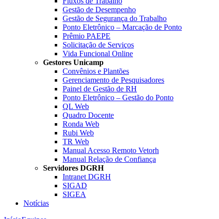
Fluxos de Trabalho
Gestão de Desempenho
Gestão de Segurança do Trabalho
Ponto Eletrônico – Marcação de Ponto
Prêmio PAEPE
Solicitação de Serviços
Vida Funcional Online
Gestores Unicamp
Convênios e Plantões
Gerenciamento de Pesquisadores
Painel de Gestão de RH
Ponto Eletrônico – Gestão do Ponto
QL Web
Quadro Docente
Ronda Web
Rubi Web
TR Web
Manual Acesso Remoto Vetorh
Manual Relação de Confiança
Servidores DGRH
Intranet DGRH
SIGAD
SIGEA
Notícias