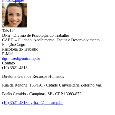
Início
Equipes
Taís Lobui
DPsi - Divisão de Psicologia do Trabalho
CAED – Cuidado, Acolhimento, Escuta e Desenvolvimento
Função/Cargo
Psicóloga do Trabalho
E-Mail
dgrh.caed@unicamp.br
Contato
(19) 3521-4813
Diretoria Geral de Recursos Humanos
Rua da Reitoria, 165/191 - Cidade Universitária Zeferino Vaz
Barão Geraldo - Campinas, SP - CEP 13083-872
(19) 3521-4818
dgrh.ca@unicamp.br
Link para o Facebook