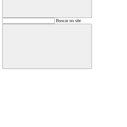
Buscar
Buscar no site
Buscar
Aumentar fonte
Diminuir fonte