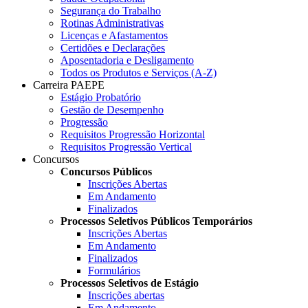
Segurança do Trabalho
Rotinas Administrativas
Licenças e Afastamentos
Certidões e Declarações
Aposentadoria e Desligamento
Todos os Produtos e Serviços (A-Z)
Carreira PAEPE
Estágio Probatório
Gestão de Desempenho
Progressão
Requisitos Progressão Horizontal
Requisitos Progressão Vertical
Concursos
Concursos Públicos
Inscrições Abertas
Em Andamento
Finalizados
Processos Seletivos Públicos Temporários
Inscrições Abertas
Em Andamento
Finalizados
Formulários
Processos Seletivos de Estágio
Inscrições abertas
Em Andamento