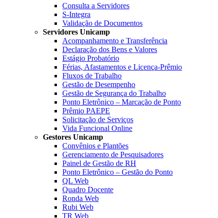
Consulta a Servidores
S-Integra
Validação de Documentos
Servidores Unicamp
Acompanhamento e Transferência
Declaração dos Bens e Valores
Estágio Probatório
Férias, Afastamentos e Licença-Prêmio
Fluxos de Trabalho
Gestão de Desempenho
Gestão de Segurança do Trabalho
Ponto Eletrônico – Marcação de Ponto
Prêmio PAEPE
Solicitação de Serviços
Vida Funcional Online
Gestores Unicamp
Convênios e Plantões
Gerenciamento de Pesquisadores
Painel de Gestão de RH
Ponto Eletrônico – Gestão do Ponto
QL Web
Quadro Docente
Ronda Web
Rubi Web
TR Web