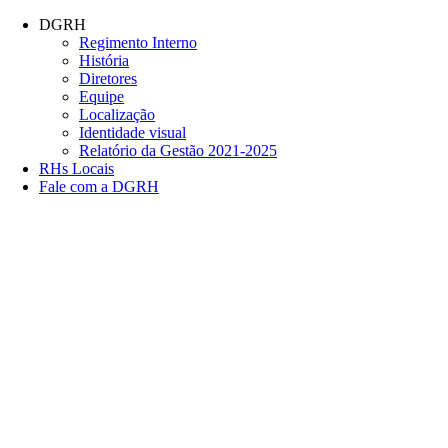
Conteúdo principal
Menu principal
Rodapé
DGRH
Regimento Interno
História
Diretores
Equipe
Localização
Identidade visual
Relatório da Gestão 2021-2025
RHs Locais
Fale com a DGRH
Link para o Facebook
Link para o Twitter