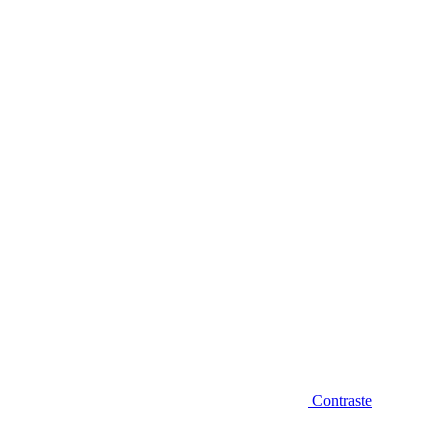
Diminuir fonte
Contraste