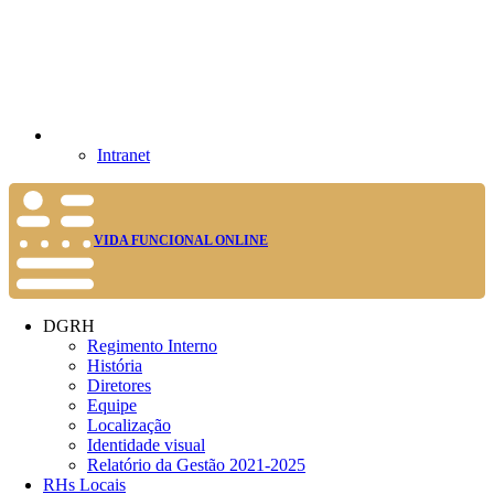
Intranet
VIDA FUNCIONAL ONLINE
DGRH
Regimento Interno
História
Diretores
Equipe
Localização
Identidade visual
Relatório da Gestão 2021-2025
RHs Locais