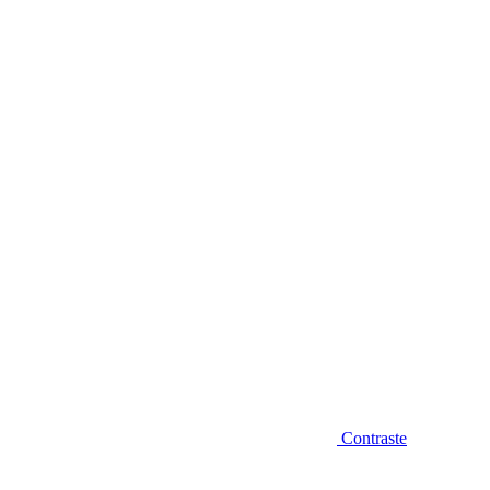
Diminuir fonte
Contraste