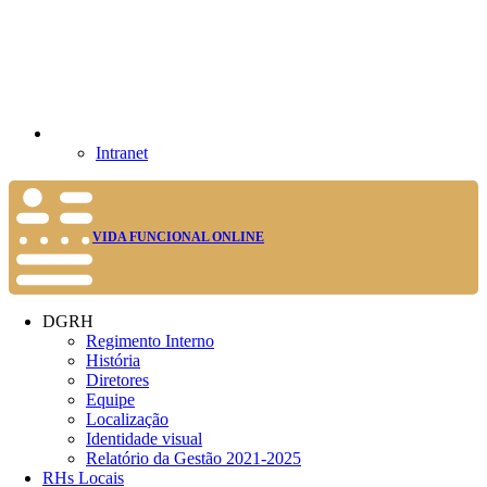
Intranet
VIDA FUNCIONAL ONLINE
DGRH
Regimento Interno
História
Diretores
Equipe
Localização
Identidade visual
Relatório da Gestão 2021-2025
RHs Locais