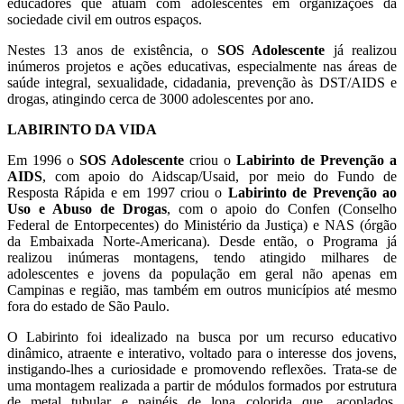
educadores que atuam com adolescentes em organizações da
sociedade civil em outros espaços.
Nestes 13 anos de existência, o
SOS Adolescente
já realizou
inúmeros projetos e ações educativas, especialmente nas áreas de
saúde integral, sexualidade, cidadania, prevenção às DST/AIDS e
drogas, atingindo cerca de 3000 adolescentes por ano.
LABIRINTO DA VIDA
Em 1996 o
SOS Adolescente
criou o
Labirinto de Prevenção a
AIDS
, com apoio do Aidscap/Usaid, por meio do Fundo de
Resposta Rápida e em 1997 criou o
Labirinto de Prevenção ao
Uso e Abuso de Drogas
, com o apoio do Confen (Conselho
Federal de Entorpecentes) do Ministério da Justiça) e NAS (órgão
da Embaixada Norte-Americana). Desde então, o Programa já
realizou inúmeras montagens, tendo atingido milhares de
adolescentes e jovens da população em geral não apenas em
Campinas e região, mas também em outros municípios até mesmo
fora do estado de São Paulo.
O Labirinto foi idealizado na busca por um recurso educativo
dinâmico, atraente e interativo, voltado para o interesse dos jovens,
instigando-lhes a curiosidade e promovendo reflexões. Trata-se de
uma montagem realizada a partir de módulos formados por estrutura
de metal tubular e painéis de lona colorida que, acoplados,