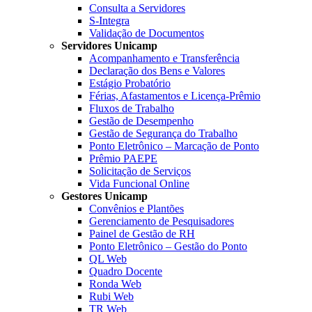
Consulta a Servidores
S-Integra
Validação de Documentos
Servidores Unicamp
Acompanhamento e Transferência
Declaração dos Bens e Valores
Estágio Probatório
Férias, Afastamentos e Licença-Prêmio
Fluxos de Trabalho
Gestão de Desempenho
Gestão de Segurança do Trabalho
Ponto Eletrônico – Marcação de Ponto
Prêmio PAEPE
Solicitação de Serviços
Vida Funcional Online
Gestores Unicamp
Convênios e Plantões
Gerenciamento de Pesquisadores
Painel de Gestão de RH
Ponto Eletrônico – Gestão do Ponto
QL Web
Quadro Docente
Ronda Web
Rubi Web
TR Web