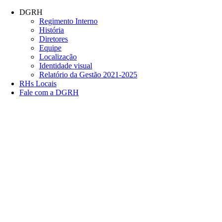
Conteúdo principal
Menu principal
Rodapé
DGRH
Regimento Interno
História
Diretores
Equipe
Localização
Identidade visual
Relatório da Gestão 2021-2025
RHs Locais
Fale com a DGRH
Link para o Facebook
Link para o Twitter