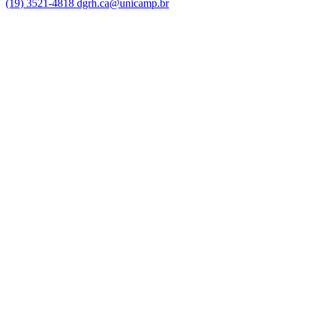
(19) 3521-4818
dgrh.ca@unicamp.br
Link para o Facebook
Link para o Twitter
Link para o Instagram