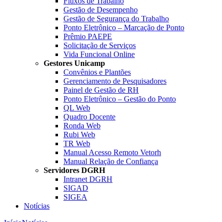
Fluxos de Trabalho
Gestão de Desempenho
Gestão de Segurança do Trabalho
Ponto Eletrônico – Marcação de Ponto
Prêmio PAEPE
Solicitação de Serviços
Vida Funcional Online
Gestores Unicamp
Convênios e Plantões
Gerenciamento de Pesquisadores
Painel de Gestão de RH
Ponto Eletrônico – Gestão do Ponto
QL Web
Quadro Docente
Ronda Web
Rubi Web
TR Web
Manual Acesso Remoto Vetorh
Manual Relação de Confiança
Servidores DGRH
Intranet DGRH
SIGAD
SIGEA
Notícias