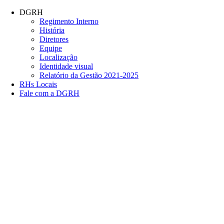
Conteúdo principal
Menu principal
Rodapé
DGRH
Regimento Interno
História
Diretores
Equipe
Localização
Identidade visual
Relatório da Gestão 2021-2025
RHs Locais
Fale com a DGRH
Link para o Facebook
Link para o Twitter