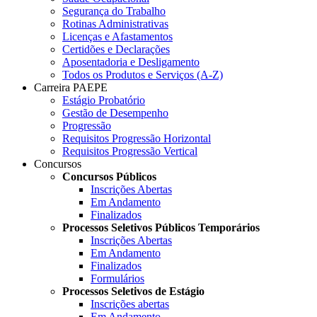
Segurança do Trabalho
Rotinas Administrativas
Licenças e Afastamentos
Certidões e Declarações
Aposentadoria e Desligamento
Todos os Produtos e Serviços (A-Z)
Carreira PAEPE
Estágio Probatório
Gestão de Desempenho
Progressão
Requisitos Progressão Horizontal
Requisitos Progressão Vertical
Concursos
Concursos Públicos
Inscrições Abertas
Em Andamento
Finalizados
Processos Seletivos Públicos Temporários
Inscrições Abertas
Em Andamento
Finalizados
Formulários
Processos Seletivos de Estágio
Inscrições abertas
Em Andamento