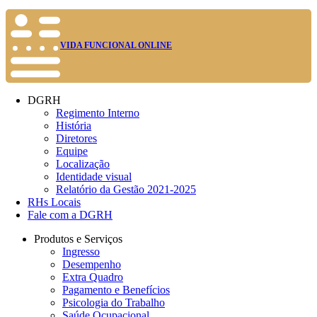
VIDA FUNCIONAL ONLINE
DGRH
Regimento Interno
História
Diretores
Equipe
Localização
Identidade visual
Relatório da Gestão 2021-2025
RHs Locais
Fale com a DGRH
Produtos e Serviços
Ingresso
Desempenho
Extra Quadro
Pagamento e Benefícios
Psicologia do Trabalho
Saúde Ocupacional