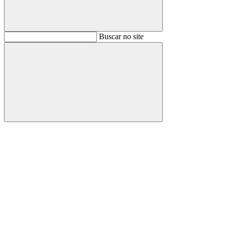
Buscar
Buscar no site
Buscar
Aumentar fonte
Diminuir fonte