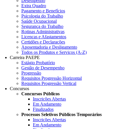
Desempenho
Extra Quadro
Pagamento e Benefícios
Psicologia do Trabalho
Saúde Ocupacional
Segurança do Trabalho
Rotinas Administrativas
Licenças e Afastamentos
Certidões e Declarações
Aposentadoria e Desligamento
Todos os Produtos e Serviços (A-Z)
Carreira PAEPE
Estágio Probatório
Gestão de Desempenho
Progressão
Requisitos Progressão Horizontal
Requisitos Progressão Vertical
Concursos
Concursos Públicos
Inscrições Abertas
Em Andamento
Finalizados
Processos Seletivos Públicos Temporários
Inscrições Abertas
Em Andamento