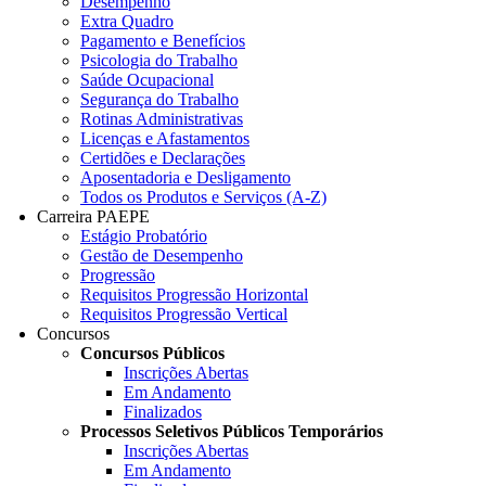
Desempenho
Extra Quadro
Pagamento e Benefícios
Psicologia do Trabalho
Saúde Ocupacional
Segurança do Trabalho
Rotinas Administrativas
Licenças e Afastamentos
Certidões e Declarações
Aposentadoria e Desligamento
Todos os Produtos e Serviços (A-Z)
Carreira PAEPE
Estágio Probatório
Gestão de Desempenho
Progressão
Requisitos Progressão Horizontal
Requisitos Progressão Vertical
Concursos
Concursos Públicos
Inscrições Abertas
Em Andamento
Finalizados
Processos Seletivos Públicos Temporários
Inscrições Abertas
Em Andamento