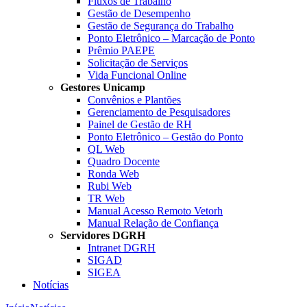
Fluxos de Trabalho
Gestão de Desempenho
Gestão de Segurança do Trabalho
Ponto Eletrônico – Marcação de Ponto
Prêmio PAEPE
Solicitação de Serviços
Vida Funcional Online
Gestores Unicamp
Convênios e Plantões
Gerenciamento de Pesquisadores
Painel de Gestão de RH
Ponto Eletrônico – Gestão do Ponto
QL Web
Quadro Docente
Ronda Web
Rubi Web
TR Web
Manual Acesso Remoto Vetorh
Manual Relação de Confiança
Servidores DGRH
Intranet DGRH
SIGAD
SIGEA
Notícias