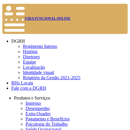
VIDA FUNCIONAL ONLINE
DGRH
Regimento Interno
História
Diretores
Equipe
Localização
Identidade visual
Relatório da Gestão 2021-2025
RHs Locais
Fale com a DGRH
Produtos e Serviços
Ingresso
Desempenho
Extra Quadro
Pagamento e Benefícios
Psicologia do Trabalho
Saúde Ocupacional