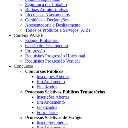
Segurança do Trabalho
Rotinas Administrativas
Licenças e Afastamentos
Certidões e Declarações
Aposentadoria e Desligamento
Todos os Produtos e Serviços (A-Z)
Carreira PAEPE
Estágio Probatório
Gestão de Desempenho
Progressão
Requisitos Progressão Horizontal
Requisitos Progressão Vertical
Concursos
Concursos Públicos
Inscrições Abertas
Em Andamento
Finalizados
Processos Seletivos Públicos Temporários
Inscrições Abertas
Em Andamento
Finalizados
Formulários
Processos Seletivos de Estágio
Inscrições abertas
Em Andamento