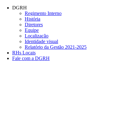
Conteúdo principal
Menu principal
Rodapé
DGRH
Regimento Interno
História
Diretores
Equipe
Localização
Identidade visual
Relatório da Gestão 2021-2025
RHs Locais
Fale com a DGRH
Link para o Facebook
Link para o Twitter