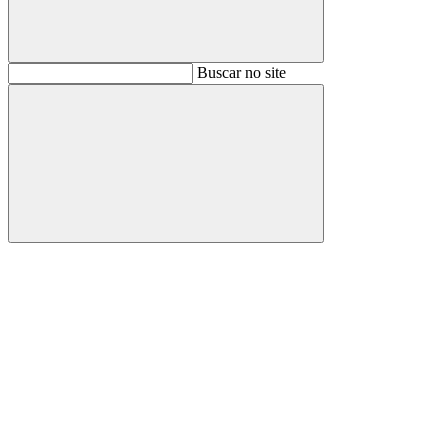
Buscar
Buscar no site
Buscar
Aumentar fonte
Diminuir fonte