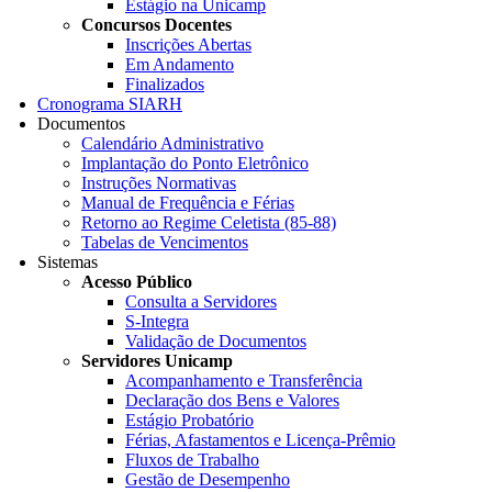
Estágio na Unicamp
Concursos Docentes
Inscrições Abertas
Em Andamento
Finalizados
Cronograma SIARH
Documentos
Calendário Administrativo
Implantação do Ponto Eletrônico
Instruções Normativas
Manual de Frequência e Férias
Retorno ao Regime Celetista (85-88)
Tabelas de Vencimentos
Sistemas
Acesso Público
Consulta a Servidores
S-Integra
Validação de Documentos
Servidores Unicamp
Acompanhamento e Transferência
Declaração dos Bens e Valores
Estágio Probatório
Férias, Afastamentos e Licença-Prêmio
Fluxos de Trabalho
Gestão de Desempenho