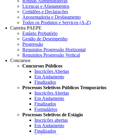
Rotinas Administrativas
Licenças e Afastamentos
Certidões e Declarações
Aposentadoria e Desligamento
Todos os Produtos e Serviços (A-Z)
Carreira PAEPE
Estágio Probatório
Gestão de Desempenho
Progressão
Requisitos Progressão Horizontal
Requisitos Progressão Vertical
Concursos
Concursos Públicos
Inscrições Abertas
Em Andamento
Finalizados
Processos Seletivos Públicos Temporários
Inscrições Abertas
Em Andamento
Finalizados
Formulários
Processos Seletivos de Estágio
Inscrições abertas
Em Andamento
Finalizados