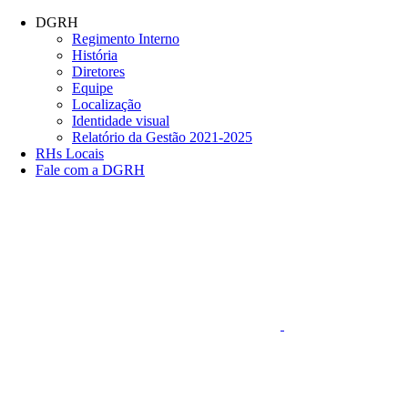
Conteúdo principal
Menu principal
Rodapé
DGRH
Regimento Interno
História
Diretores
Equipe
Localização
Identidade visual
Relatório da Gestão 2021-2025
RHs Locais
Fale com a DGRH
Link para o Faceboo
Aumentar fonte