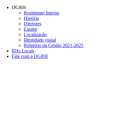
Conteúdo principal
Menu principal
Rodapé
DGRH
Regimento Interno
História
Diretores
Equipe
Localização
Identidade visual
Relatório da Gestão 2021-2025
RHs Locais
Fale com a DGRH
Link para o Facebook
Link para o Twitter