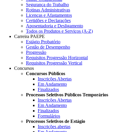
Segurança do Trabalho
Rotinas Administrativas
Licenças e Afastamentos
Certidões e Declarações
Aposentadoria e Desligamento
Todos os Produtos e Serviços (A-Z)
Carreira PAEPE
Estágio Probatório
Gestão de Desempenho
Progressão
Requisitos Progressão Horizontal
Requisitos Progressão Vertical
Concursos
Concursos Públicos
Inscrições Abertas
Em Andamento
Finalizados
Processos Seletivos Públicos Temporários
Inscrições Abertas
Em Andamento
Finalizados
Formulários
Processos Seletivos de Estágio
Inscrições abertas
Em Andamento