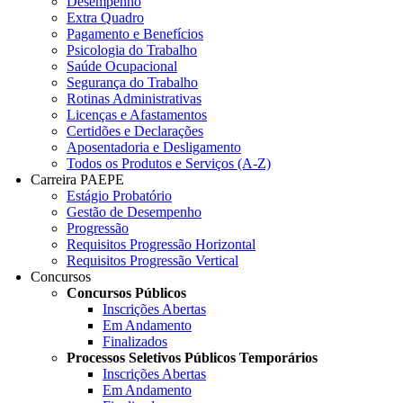
Desempenho
Extra Quadro
Pagamento e Benefícios
Psicologia do Trabalho
Saúde Ocupacional
Segurança do Trabalho
Rotinas Administrativas
Licenças e Afastamentos
Certidões e Declarações
Aposentadoria e Desligamento
Todos os Produtos e Serviços (A-Z)
Carreira PAEPE
Estágio Probatório
Gestão de Desempenho
Progressão
Requisitos Progressão Horizontal
Requisitos Progressão Vertical
Concursos
Concursos Públicos
Inscrições Abertas
Em Andamento
Finalizados
Processos Seletivos Públicos Temporários
Inscrições Abertas
Em Andamento