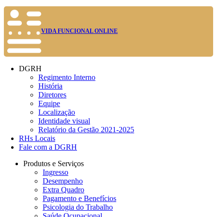
VIDA FUNCIONAL ONLINE
DGRH
Regimento Interno
História
Diretores
Equipe
Localização
Identidade visual
Relatório da Gestão 2021-2025
RHs Locais
Fale com a DGRH
Produtos e Serviços
Ingresso
Desempenho
Extra Quadro
Pagamento e Benefícios
Psicologia do Trabalho
Saúde Ocupacional