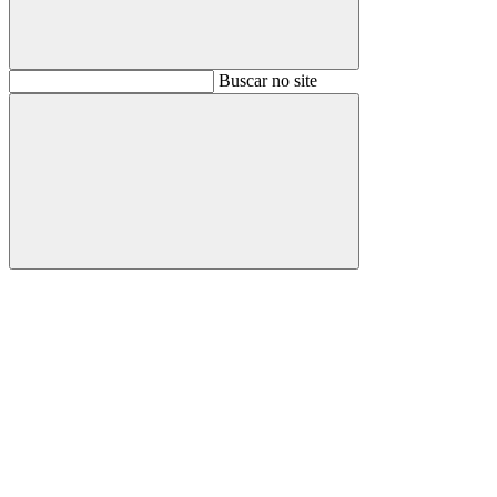
Buscar
Buscar no site
Buscar
Aumentar fonte
Diminuir fonte