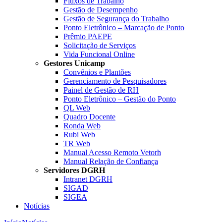
Fluxos de Trabalho
Gestão de Desempenho
Gestão de Segurança do Trabalho
Ponto Eletrônico – Marcação de Ponto
Prêmio PAEPE
Solicitação de Serviços
Vida Funcional Online
Gestores Unicamp
Convênios e Plantões
Gerenciamento de Pesquisadores
Painel de Gestão de RH
Ponto Eletrônico – Gestão do Ponto
QL Web
Quadro Docente
Ronda Web
Rubi Web
TR Web
Manual Acesso Remoto Vetorh
Manual Relação de Confiança
Servidores DGRH
Intranet DGRH
SIGAD
SIGEA
Notícias