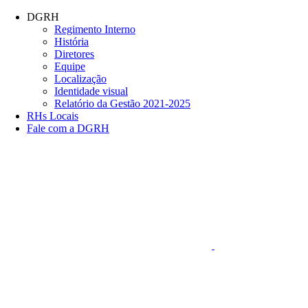
Conteúdo principal
Menu principal
Rodapé
DGRH
Regimento Interno
História
Diretores
Equipe
Localização
Identidade visual
Relatório da Gestão 2021-2025
RHs Locais
Fale com a DGRH
Link para o Faceboo
Aumentar fonte