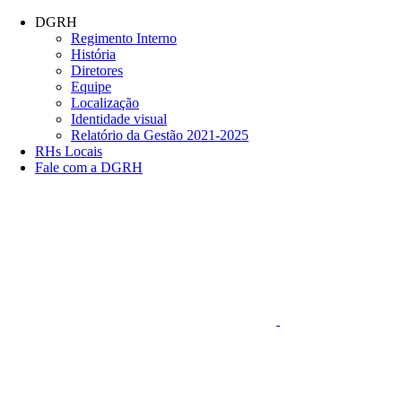
Conteúdo principal
Menu principal
Rodapé
DGRH
Regimento Interno
História
Diretores
Equipe
Localização
Identidade visual
Relatório da Gestão 2021-2025
RHs Locais
Fale com a DGRH
Link para o Faceboo
Aumentar fonte