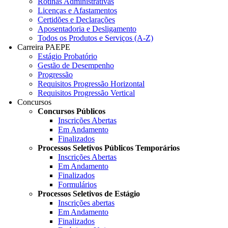
Rotinas Administrativas
Licenças e Afastamentos
Certidões e Declarações
Aposentadoria e Desligamento
Todos os Produtos e Serviços (A-Z)
Carreira PAEPE
Estágio Probatório
Gestão de Desempenho
Progressão
Requisitos Progressão Horizontal
Requisitos Progressão Vertical
Concursos
Concursos Públicos
Inscrições Abertas
Em Andamento
Finalizados
Processos Seletivos Públicos Temporários
Inscrições Abertas
Em Andamento
Finalizados
Formulários
Processos Seletivos de Estágio
Inscrições abertas
Em Andamento
Finalizados