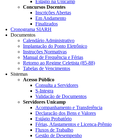
Estágio na Unicamp
Concursos Docentes
Inscrições Abertas
Em Andamento
Finalizados
Cronograma SIARH
Documentos
Calendário Administrativo
Implantação do Ponto Eletrônico
Instruções Normativas
Manual de Frequência e Férias
Retorno ao Regime Celetista (85-88)
Tabelas de Vencimentos
Sistemas
Acesso Público
Consulta a Servidores
S-Integra
Validação de Documentos
Servidores Unicamp
Acompanhamento e Transferência
Declaração dos Bens e Valores
Estágio Probatório
Férias, Afastamentos e Licença-Prêmio
Fluxos de Trabalho
Gestão de Desempenho