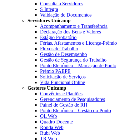
Consulta a Servidores
S-Integra
Validação de Documentos
Servidores Unicamp
Acompanhamento e Transferência
Declaração dos Bens e Valores
Estágio Probatório
Férias, Afastamentos e Licença-Prêmio
Fluxos de Trabalho
Gestão de Desempenho
Gestão de Segurança do Trabalho
Ponto Eletrônico – Marcação de Ponto
Prêmio PAEPE
Solicitação de Serviços
Vida Funcional Online
Gestores Unicamp
Convênios e Plantões
Gerenciamento de Pesquisadores
Painel de Gestão de RH
Ponto Eletrônico – Gestão do Ponto
QL Web
Quadro Docente
Ronda Web
Rubi Web
TR Web