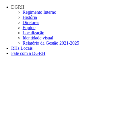
Conteúdo principal
Menu principal
Rodapé
DGRH
Regimento Interno
História
Diretores
Equipe
Localização
Identidade visual
Relatório da Gestão 2021-2025
RHs Locais
Fale com a DGRH
Link para o Facebook
Link para o Twitter