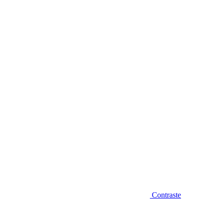
Diminuir fonte
Contraste