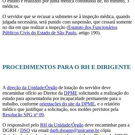
O estudo é realizado por junta médica constituída de, no mínimo, 3
médicos.
O servidor que se recusar a submeter-se à inspeção médica, quando
julgada necessária, será punido com suspensão, que cessará somente
no dia em que realizar a inspeção (
Estatuto dos Funcionários
Públicos Civis do Estado de São Paulo
, artigo 190).
PROCEDIMENTOS PARA O RH E DIRIGENTE
A
direção da Unidade/Órgão
de lotação do servidor deve
encaminhar ofício ao Diretor da
DPME
solicitando a realização do
estudo para aposentadoria por incapacidade permanente para o
trabalho, conforme
orientações do site da DPME
, e o relatório
médico que justifique a solicitação, nos moldes previstos pela
Resolução SPG nº 09
.
O responsável pelo
RH da Unidade/Órgão
deve encaminhar para a
DGRH /
DSO
via email
dgrh.dsoapp@unicamp.br
cópia