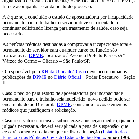
digitalizada de toda a documentação enviada ao Diretor da DPME, a
fim de acompanhar o andamento do processo.
Até que seja concluído o estudo de aposentadoria por incapacidade
permanente para o trabalho, o servidor deve ser orientado a
continuar solicitando licença para tratamento de saúde, caso seja
necessário.
As perícias médicas destinadas a comprovar a incapacidade total e
permanente do servidor para qualquer cargo ou função são
realizadas na
DPME
, localizado à Avenida Prefeito Passos s/nº –
Várzea do Carmo – Glicério – São Paulo/SP.
O responsável pelo
RH da Unidade/Órgão
deve acompanhar as
publicações da
DPME
no
Diário Oficial
– Poder Executivo – Seção
II.
Caso o pedido para estudo de aposentadoria por incapacidade
permanente para o trabalho seja indeferido, novo pedido pode ser
encaminhado ao Diretor da
DPME
, constando novos elementos
médicos que justifiquem a solicitação.
Caso o servidor se recuse a submeter-se à inspeção médica, quando
julgada necessária, deverá ser aplicada a pena de suspensão, que
cessará somente no dia em que realizar a inspeção (
Estatuto dos
Funcionários Públicos Civis do Estado de São Paulo
, artigo 190).