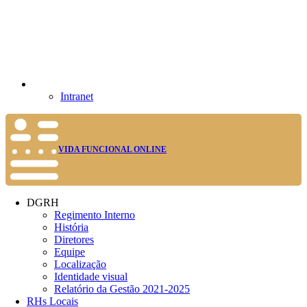
Intranet
VIDA FUNCIONAL ONLINE
DGRH
Regimento Interno
História
Diretores
Equipe
Localização
Identidade visual
Relatório da Gestão 2021-2025
RHs Locais