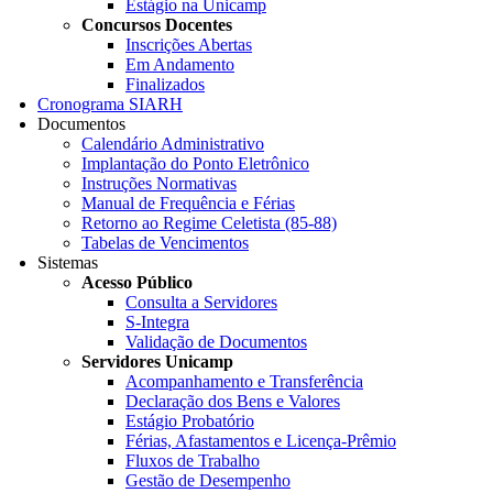
Estágio na Unicamp
Concursos Docentes
Inscrições Abertas
Em Andamento
Finalizados
Cronograma SIARH
Documentos
Calendário Administrativo
Implantação do Ponto Eletrônico
Instruções Normativas
Manual de Frequência e Férias
Retorno ao Regime Celetista (85-88)
Tabelas de Vencimentos
Sistemas
Acesso Público
Consulta a Servidores
S-Integra
Validação de Documentos
Servidores Unicamp
Acompanhamento e Transferência
Declaração dos Bens e Valores
Estágio Probatório
Férias, Afastamentos e Licença-Prêmio
Fluxos de Trabalho
Gestão de Desempenho