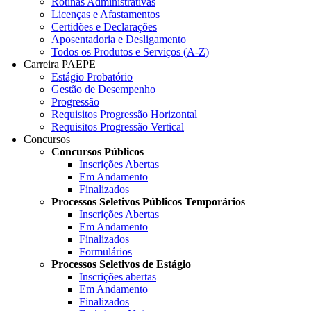
Rotinas Administrativas
Licenças e Afastamentos
Certidões e Declarações
Aposentadoria e Desligamento
Todos os Produtos e Serviços (A-Z)
Carreira PAEPE
Estágio Probatório
Gestão de Desempenho
Progressão
Requisitos Progressão Horizontal
Requisitos Progressão Vertical
Concursos
Concursos Públicos
Inscrições Abertas
Em Andamento
Finalizados
Processos Seletivos Públicos Temporários
Inscrições Abertas
Em Andamento
Finalizados
Formulários
Processos Seletivos de Estágio
Inscrições abertas
Em Andamento
Finalizados