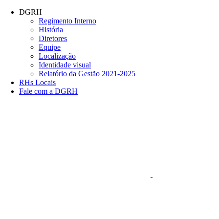
Conteúdo principal
Menu principal
Rodapé
DGRH
Regimento Interno
História
Diretores
Equipe
Localização
Identidade visual
Relatório da Gestão 2021-2025
RHs Locais
Fale com a DGRH
Link para o Faceboo
Aumentar fonte