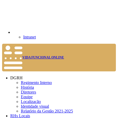
Intranet
VIDA FUNCIONAL ONLINE
DGRH
Regimento Interno
História
Diretores
Equipe
Localização
Identidade visual
Relatório da Gestão 2021-2025
RHs Locais