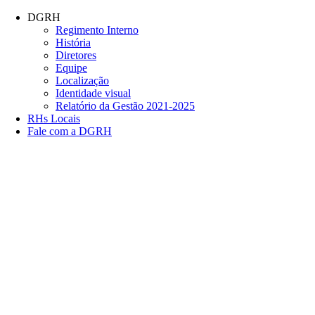
Conteúdo principal
Menu principal
Rodapé
DGRH
Regimento Interno
História
Diretores
Equipe
Localização
Identidade visual
Relatório da Gestão 2021-2025
RHs Locais
Fale com a DGRH
Link para o Facebook
Link para o Twitter