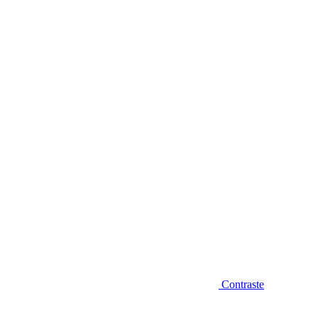
Diminuir fonte
Contraste