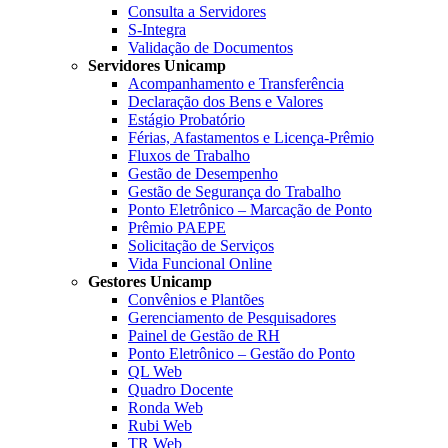
Consulta a Servidores
S-Integra
Validação de Documentos
Servidores Unicamp
Acompanhamento e Transferência
Declaração dos Bens e Valores
Estágio Probatório
Férias, Afastamentos e Licença-Prêmio
Fluxos de Trabalho
Gestão de Desempenho
Gestão de Segurança do Trabalho
Ponto Eletrônico – Marcação de Ponto
Prêmio PAEPE
Solicitação de Serviços
Vida Funcional Online
Gestores Unicamp
Convênios e Plantões
Gerenciamento de Pesquisadores
Painel de Gestão de RH
Ponto Eletrônico – Gestão do Ponto
QL Web
Quadro Docente
Ronda Web
Rubi Web
TR Web