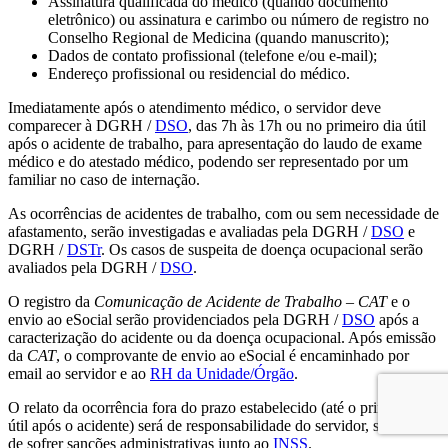
Assinatura qualificada do médico (quando documento
eletrônico) ou assinatura e carimbo ou número de registro no
Conselho Regional de Medicina (quando manuscrito);
Dados de contato profissional (telefone e/ou e-mail);
Endereço profissional ou residencial do médico.
Imediatamente após o atendimento médico, o servidor deve
comparecer à DGRH /
DSO
, das 7h às 17h ou no primeiro dia útil
após o acidente de trabalho, para apresentação do laudo de exame
médico e do atestado médico, podendo ser representado por um
familiar no caso de internação.
As ocorrências de acidentes de trabalho, com ou sem necessidade de
afastamento, serão investigadas e avaliadas pela DGRH /
DSO
e
DGRH /
DSTr
. Os casos de suspeita de doença ocupacional serão
avaliados pela DGRH /
DSO
.
O registro da
Comunicação de Acidente de Trabalho – CAT
e o
envio ao eSocial serão providenciados pela DGRH /
DSO
após a
caracterização do acidente ou da doença ocupacional. Após emissão
da
CAT
, o comprovante de envio ao eSocial é encaminhado por
email ao servidor e ao
RH da Unidade/Órgão
.
O relato da ocorrência fora do prazo estabelecido (até o primeiro dia
útil após o acidente) será de responsabilidade do servidor, sob pena
de sofrer sanções administrativas junto ao
INSS
.