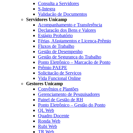
Consulta a Servidores
S-Integra
Validação de Documentos
Servidores Unicamp
Acompanhamento e Transferência
Declaração dos Bens e Valores
Estágio Probatório
Férias, Afastamentos e Licença-Prêmio
Fluxos de Trabalho
Gestão de Desempenho
Gestão de Segurança do Trabalho
Ponto Eletrônico – Marcação de Ponto
Prêmio PAEPE
Solicitação de Serviços
Vida Funcional Online
Gestores Unicamp
Convênios e Plantões
Gerenciamento de Pesquisadores
Painel de Gestão de RH
Ponto Eletrônico – Gestão do Ponto
QL Web
Quadro Docente
Ronda Web
Rubi Web
TR Web