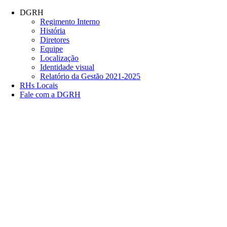
Conteúdo principal
Menu principal
Rodapé
DGRH
Regimento Interno
História
Diretores
Equipe
Localização
Identidade visual
Relatório da Gestão 2021-2025
RHs Locais
Fale com a DGRH
Link para o Facebook
Link para o Twitter