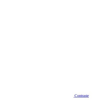
Diminuir fonte
Contraste