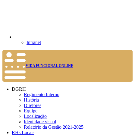
Intranet
VIDA FUNCIONAL ONLINE
DGRH
Regimento Interno
História
Diretores
Equipe
Localização
Identidade visual
Relatório da Gestão 2021-2025
RHs Locais