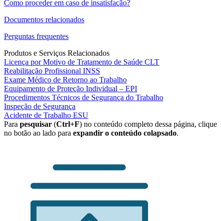
Como proceder em caso de insatisfação?
Documentos relacionados
Perguntas frequentes
Produtos e Serviços Relacionados
Licença por Motivo de Tratamento de Saúde CLT
Reabilitação Profissional INSS
Exame Médico de Retorno ao Trabalho
Equipamento de Proteção Individual – EPI
Procedimentos Técnicos de Segurança do Trabalho
Inspeção de Segurança
Acidente de Trabalho ESU
Para
pesquisar
(
Ctrl+F
) no conteúdo completo dessa página, clique
no botão ao lado para
expandir o conteúdo colapsado
.