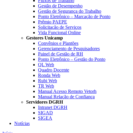
Fluxos de Trabalho
Gestão de Desempenho
Gestão de Segurança do Trabalho
Ponto Eletrônico – Marcação de Ponto
Prêmio PAEPE
Solicitação de Serviços
Vida Funcional Online
Gestores Unicamp
Convênios e Plantões
Gerenciamento de Pesquisadores
Painel de Gestão de RH
Ponto Eletrônico – Gestão do Ponto
QL Web
Quadro Docente
Ronda Web
Rubi Web
TR Web
Manual Acesso Remoto Vetorh
Manual Relação de Confiança
Servidores DGRH
Intranet DGRH
SIGAD
SIGEA
Notícias