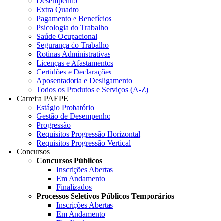
Desempenho
Extra Quadro
Pagamento e Benefícios
Psicologia do Trabalho
Saúde Ocupacional
Segurança do Trabalho
Rotinas Administrativas
Licenças e Afastamentos
Certidões e Declarações
Aposentadoria e Desligamento
Todos os Produtos e Serviços (A-Z)
Carreira PAEPE
Estágio Probatório
Gestão de Desempenho
Progressão
Requisitos Progressão Horizontal
Requisitos Progressão Vertical
Concursos
Concursos Públicos
Inscrições Abertas
Em Andamento
Finalizados
Processos Seletivos Públicos Temporários
Inscrições Abertas
Em Andamento