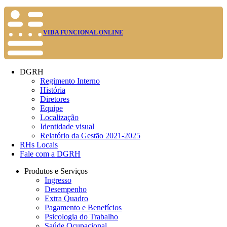
VIDA FUNCIONAL ONLINE
DGRH
Regimento Interno
História
Diretores
Equipe
Localização
Identidade visual
Relatório da Gestão 2021-2025
RHs Locais
Fale com a DGRH
Produtos e Serviços
Ingresso
Desempenho
Extra Quadro
Pagamento e Benefícios
Psicologia do Trabalho
Saúde Ocupacional