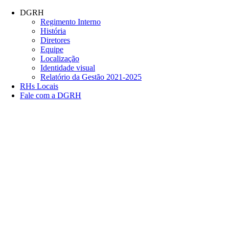
Conteúdo principal
Menu principal
Rodapé
DGRH
Regimento Interno
História
Diretores
Equipe
Localização
Identidade visual
Relatório da Gestão 2021-2025
RHs Locais
Fale com a DGRH
Link para o Facebook
Link para o Twitter