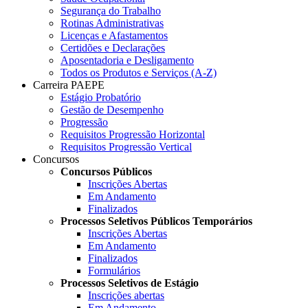
Segurança do Trabalho
Rotinas Administrativas
Licenças e Afastamentos
Certidões e Declarações
Aposentadoria e Desligamento
Todos os Produtos e Serviços (A-Z)
Carreira PAEPE
Estágio Probatório
Gestão de Desempenho
Progressão
Requisitos Progressão Horizontal
Requisitos Progressão Vertical
Concursos
Concursos Públicos
Inscrições Abertas
Em Andamento
Finalizados
Processos Seletivos Públicos Temporários
Inscrições Abertas
Em Andamento
Finalizados
Formulários
Processos Seletivos de Estágio
Inscrições abertas
Em Andamento