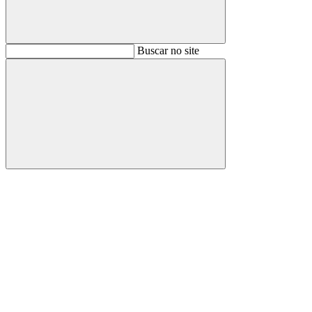
Buscar
Buscar no site
Buscar
Aumentar fonte
Diminuir fonte