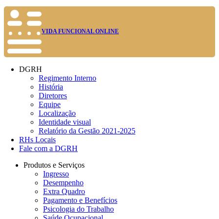
VIDA FUNCIONAL ONLINE
DGRH
Regimento Interno
História
Diretores
Equipe
Localização
Identidade visual
Relatório da Gestão 2021-2025
RHs Locais
Fale com a DGRH
Produtos e Serviços
Ingresso
Desempenho
Extra Quadro
Pagamento e Benefícios
Psicologia do Trabalho
Saúde Ocupacional