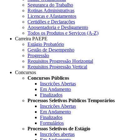
Segurança do Trabalho
Rotinas Administrativas
Licenças e Afastamentos
Certidões e Declarações
Aposentadoria e Desligamento
Todos os Produtos e Serviços (A-Z)
Carreira PAEPE
Estágio Probatório
Gestão de Desempenho
Progressão
Requisitos Progressão Horizontal
Requisitos Progressão Vertical
Concursos
Concursos Públicos
Inscrições Abertas
Em Andamento
Finalizados
Processos Seletivos Públicos Temporários
Inscrições Abertas
Em Andamento
Finalizados
Formulários
Processos Seletivos de Estágio
Inscrições abertas
Em Andamento