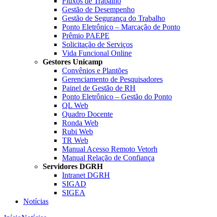
Fluxos de Trabalho
Gestão de Desempenho
Gestão de Segurança do Trabalho
Ponto Eletrônico – Marcação de Ponto
Prêmio PAEPE
Solicitação de Serviços
Vida Funcional Online
Gestores Unicamp
Convênios e Plantões
Gerenciamento de Pesquisadores
Painel de Gestão de RH
Ponto Eletrônico – Gestão do Ponto
QL Web
Quadro Docente
Ronda Web
Rubi Web
TR Web
Manual Acesso Remoto Vetorh
Manual Relação de Confiança
Servidores DGRH
Intranet DGRH
SIGAD
SIGEA
Notícias