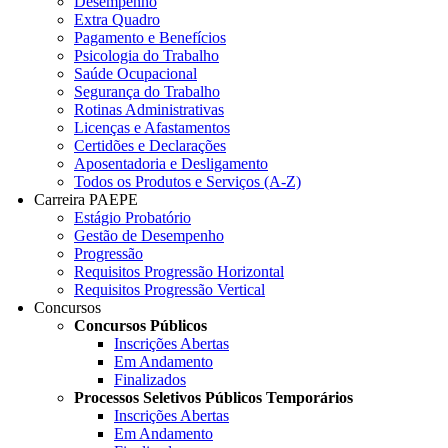
Desempenho
Extra Quadro
Pagamento e Benefícios
Psicologia do Trabalho
Saúde Ocupacional
Segurança do Trabalho
Rotinas Administrativas
Licenças e Afastamentos
Certidões e Declarações
Aposentadoria e Desligamento
Todos os Produtos e Serviços (A-Z)
Carreira PAEPE
Estágio Probatório
Gestão de Desempenho
Progressão
Requisitos Progressão Horizontal
Requisitos Progressão Vertical
Concursos
Concursos Públicos
Inscrições Abertas
Em Andamento
Finalizados
Processos Seletivos Públicos Temporários
Inscrições Abertas
Em Andamento