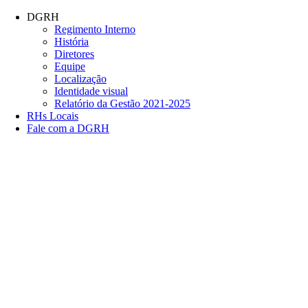
Conteúdo principal
Menu principal
Rodapé
DGRH
Regimento Interno
História
Diretores
Equipe
Localização
Identidade visual
Relatório da Gestão 2021-2025
RHs Locais
Fale com a DGRH
Link para o Facebook
Link para o Twitter