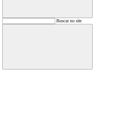
Buscar
Buscar no site
Buscar
Aumentar fonte
Diminuir fonte