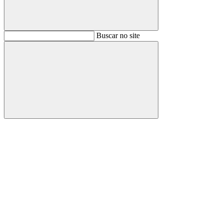
Buscar
Buscar no site
Buscar
Aumentar fonte
Diminuir fonte