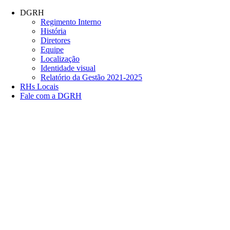
Conteúdo principal
Menu principal
Rodapé
DGRH
Regimento Interno
História
Diretores
Equipe
Localização
Identidade visual
Relatório da Gestão 2021-2025
RHs Locais
Fale com a DGRH
Link para o Facebook
Link para o Twitter