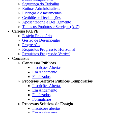
Segurança do Trabalho
Rotinas Administrativas
Licenças e Afastamentos
Certidões e Declarações
Aposentadoria e Desligamento
Todos os Produtos e Serviços (A-Z)
Carreira PAEPE
Estágio Probatório
Gestão de Desempenho
Progressão
Requisitos Progressão Horizontal
Requisitos Progressão Vertical
Concursos
Concursos Públicos
Inscrições Abertas
Em Andamento
Finalizados
Processos Seletivos Públicos Temporários
Inscrições Abertas
Em Andamento
Finalizados
Formulários
Processos Seletivos de Estágio
Inscrições abertas
Em Andamento