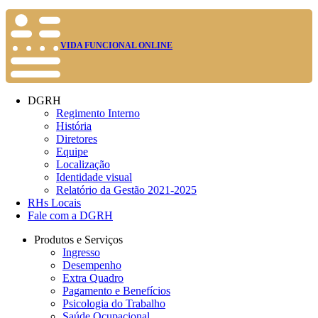
VIDA FUNCIONAL ONLINE
DGRH
Regimento Interno
História
Diretores
Equipe
Localização
Identidade visual
Relatório da Gestão 2021-2025
RHs Locais
Fale com a DGRH
Produtos e Serviços
Ingresso
Desempenho
Extra Quadro
Pagamento e Benefícios
Psicologia do Trabalho
Saúde Ocupacional