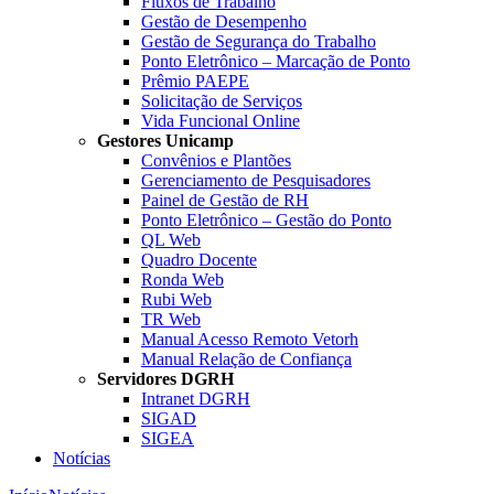
Fluxos de Trabalho
Gestão de Desempenho
Gestão de Segurança do Trabalho
Ponto Eletrônico – Marcação de Ponto
Prêmio PAEPE
Solicitação de Serviços
Vida Funcional Online
Gestores Unicamp
Convênios e Plantões
Gerenciamento de Pesquisadores
Painel de Gestão de RH
Ponto Eletrônico – Gestão do Ponto
QL Web
Quadro Docente
Ronda Web
Rubi Web
TR Web
Manual Acesso Remoto Vetorh
Manual Relação de Confiança
Servidores DGRH
Intranet DGRH
SIGAD
SIGEA
Notícias