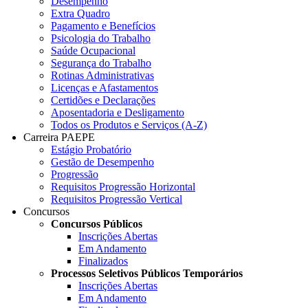
Desempenho
Extra Quadro
Pagamento e Benefícios
Psicologia do Trabalho
Saúde Ocupacional
Segurança do Trabalho
Rotinas Administrativas
Licenças e Afastamentos
Certidões e Declarações
Aposentadoria e Desligamento
Todos os Produtos e Serviços (A-Z)
Carreira PAEPE
Estágio Probatório
Gestão de Desempenho
Progressão
Requisitos Progressão Horizontal
Requisitos Progressão Vertical
Concursos
Concursos Públicos
Inscrições Abertas
Em Andamento
Finalizados
Processos Seletivos Públicos Temporários
Inscrições Abertas
Em Andamento