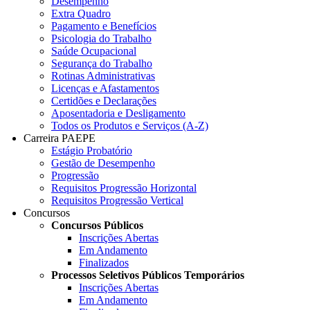
Desempenho
Extra Quadro
Pagamento e Benefícios
Psicologia do Trabalho
Saúde Ocupacional
Segurança do Trabalho
Rotinas Administrativas
Licenças e Afastamentos
Certidões e Declarações
Aposentadoria e Desligamento
Todos os Produtos e Serviços (A-Z)
Carreira PAEPE
Estágio Probatório
Gestão de Desempenho
Progressão
Requisitos Progressão Horizontal
Requisitos Progressão Vertical
Concursos
Concursos Públicos
Inscrições Abertas
Em Andamento
Finalizados
Processos Seletivos Públicos Temporários
Inscrições Abertas
Em Andamento