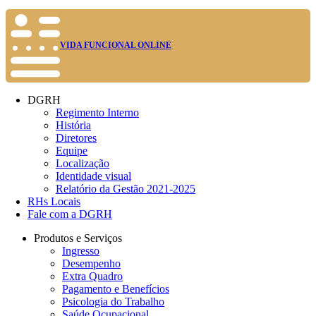
VIDA FUNCIONAL ONLINE
DGRH
Regimento Interno
História
Diretores
Equipe
Localização
Identidade visual
Relatório da Gestão 2021-2025
RHs Locais
Fale com a DGRH
Produtos e Serviços
Ingresso
Desempenho
Extra Quadro
Pagamento e Benefícios
Psicologia do Trabalho
Saúde Ocupacional