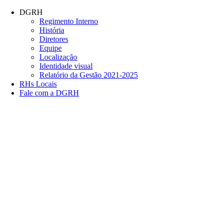
Conteúdo principal
Menu principal
Rodapé
DGRH
Regimento Interno
História
Diretores
Equipe
Localização
Identidade visual
Relatório da Gestão 2021-2025
RHs Locais
Fale com a DGRH
Link para o Facebook
Link para o Twitter