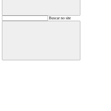
Buscar
Buscar no site
Buscar
Aumentar fonte
Diminuir fonte