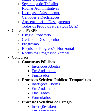
Segurança do Trabalho
Rotinas Administrativas
Licenças e Afastamentos
Certidões e Declarações
Aposentadoria e Desligamento
Todos os Produtos e Serviços (A-Z)
Carreira PAEPE
Estágio Probatório
Gestão de Desempenho
Progressão
Requisitos Progressão Horizontal
Requisitos Progressão Vertical
Concursos
Concursos Públicos
Inscrições Abertas
Em Andamento
Finalizados
Processos Seletivos Públicos Temporários
Inscrições Abertas
Em Andamento
Finalizados
Formulários
Processos Seletivos de Estágio
Inscrições abertas
Em Andamento