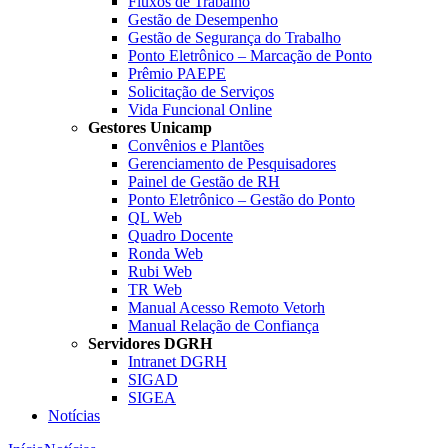
Fluxos de Trabalho
Gestão de Desempenho
Gestão de Segurança do Trabalho
Ponto Eletrônico – Marcação de Ponto
Prêmio PAEPE
Solicitação de Serviços
Vida Funcional Online
Gestores Unicamp
Convênios e Plantões
Gerenciamento de Pesquisadores
Painel de Gestão de RH
Ponto Eletrônico – Gestão do Ponto
QL Web
Quadro Docente
Ronda Web
Rubi Web
TR Web
Manual Acesso Remoto Vetorh
Manual Relação de Confiança
Servidores DGRH
Intranet DGRH
SIGAD
SIGEA
Notícias