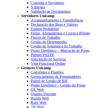
Consulta a Servidores
S-Integra
Validação de Documentos
Servidores Unicamp
Acompanhamento e Transferência
Declaração dos Bens e Valores
Estágio Probatório
Férias, Afastamentos e Licença-Prêmio
Fluxos de Trabalho
Gestão de Desempenho
Gestão de Segurança do Trabalho
Ponto Eletrônico – Marcação de Ponto
Prêmio PAEPE
Solicitação de Serviços
Vida Funcional Online
Gestores Unicamp
Convênios e Plantões
Gerenciamento de Pesquisadores
Painel de Gestão de RH
Ponto Eletrônico – Gestão do Ponto
QL Web
Quadro Docente
Ronda Web
Rubi Web
TR Web