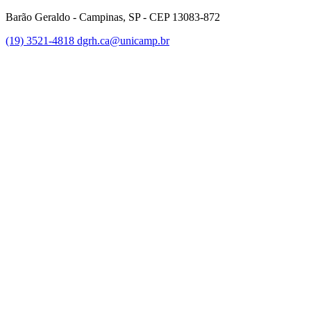
Barão Geraldo - Campinas, SP - CEP 13083-872
(19) 3521-4818
dgrh.ca@unicamp.br
Link para o Facebook
Link para o Twitter
Link para o Instagram