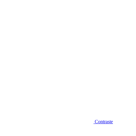
Diminuir fonte
Contraste