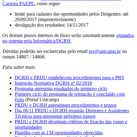
Carreira PAEPE
, como segue:
limite para cadastro das oportunidades pelos Dirigentes: até
29/09/2017 (impreterivelmente)
divulgação dos resultados: 14/11/2017
Os demais prazos internos de fluxo serão automaticamente
ajustados
no sistema pela Informática/DGRH
.
Dúvidas poderão ser esclarecidas pelo email
prs@unicamp.br
ou
ramais 14867 / 14868.
Para saber mais:
DGRH e PRDU estabelecem procedimentos para o PRS
Instrução Normativa DGRH nº 02/2018
Programa apresenta resultados do primeiro ciclo
Primeiro ciclo do programa de relotação é concluído com
êxito
(Portal Unicamp)
PRDU e DGRH apresentam procedimentos e prazos
Dia 06/11 PRDU e DGRH reunirão Diretores e Assistentes
Técnicos para apresentar próximos passos
PRDU e DGRH divulgam critérios de fixação das vagas e
oportunidades
Planilha com as 134 oportunidades oferecidas