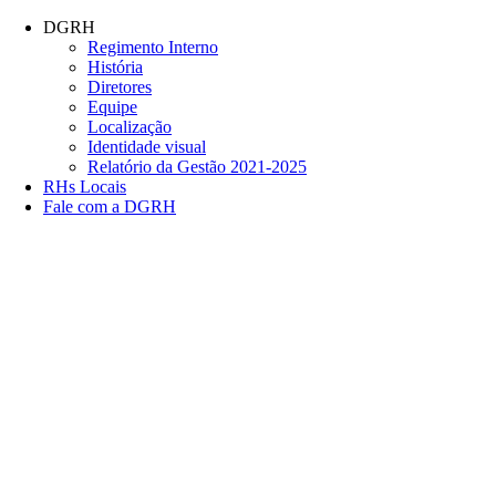
Conteúdo principal
Menu principal
Rodapé
DGRH
Regimento Interno
História
Diretores
Equipe
Localização
Identidade visual
Relatório da Gestão 2021-2025
RHs Locais
Fale com a DGRH
Link para o Facebook
Link para o Twitter