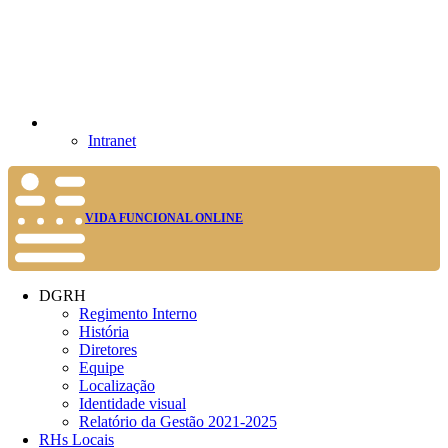
Intranet
VIDA FUNCIONAL ONLINE
DGRH
Regimento Interno
História
Diretores
Equipe
Localização
Identidade visual
Relatório da Gestão 2021-2025
RHs Locais