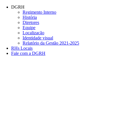
Conteúdo principal
Menu principal
Rodapé
DGRH
Regimento Interno
História
Diretores
Equipe
Localização
Identidade visual
Relatório da Gestão 2021-2025
RHs Locais
Fale com a DGRH
Link para o Facebook
Link para o Twitter