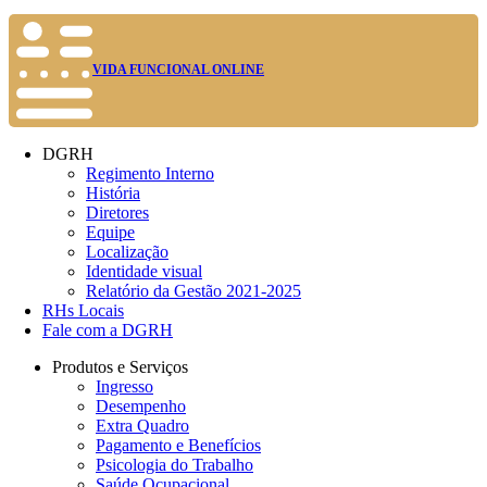
VIDA FUNCIONAL ONLINE
DGRH
Regimento Interno
História
Diretores
Equipe
Localização
Identidade visual
Relatório da Gestão 2021-2025
RHs Locais
Fale com a DGRH
Produtos e Serviços
Ingresso
Desempenho
Extra Quadro
Pagamento e Benefícios
Psicologia do Trabalho
Saúde Ocupacional