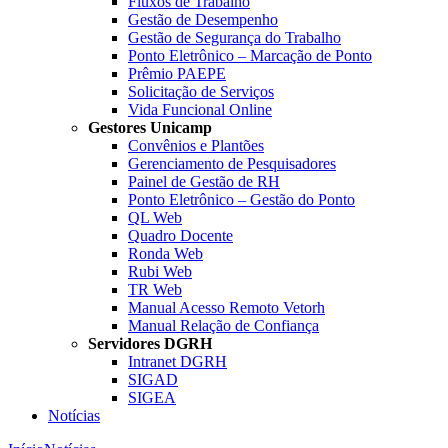
Fluxos de Trabalho
Gestão de Desempenho
Gestão de Segurança do Trabalho
Ponto Eletrônico – Marcação de Ponto
Prêmio PAEPE
Solicitação de Serviços
Vida Funcional Online
Gestores Unicamp
Convênios e Plantões
Gerenciamento de Pesquisadores
Painel de Gestão de RH
Ponto Eletrônico – Gestão do Ponto
QL Web
Quadro Docente
Ronda Web
Rubi Web
TR Web
Manual Acesso Remoto Vetorh
Manual Relação de Confiança
Servidores DGRH
Intranet DGRH
SIGAD
SIGEA
Notícias