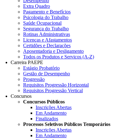
Desempenho
Extra Quadro
Pagamento e Benefícios
Psicologia do Trabalho
Saúde Ocupacional
Segurança do Trabalho
Rotinas Administrativas
Licenças e Afastamentos
Certidões e Declarações
Aposentadoria e Desligamento
Todos os Produtos e Serviços (A-Z)
Carreira PAEPE
Estágio Probatório
Gestão de Desempenho
Progressão
Requisitos Progressão Horizontal
Requisitos Progressão Vertical
Concursos
Concursos Públicos
Inscrições Abertas
Em Andamento
Finalizados
Processos Seletivos Públicos Temporários
Inscrições Abertas
Em Andamento