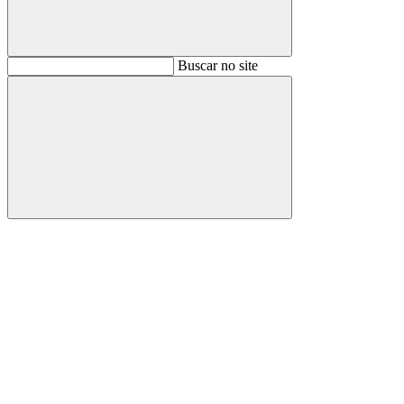
Buscar
Buscar no site
Buscar
Aumentar fonte
Diminuir fonte