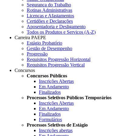
Segurança do Trabalho
Rotinas Administrativas
Licenças e Afastamentos
Certidões e Declarações
Aposentadoria e Desligamento
Todos os Produtos e Serviços (A-Z)
Carreira PAEPE
Estágio Probatório
Gestão de Desempenho
Progressão
Requisitos Progressão Horizontal
Requisitos Progressão Vertical
Concursos
Concursos Públicos
Inscrições Abertas
Em Andamento
Finalizados
Processos Seletivos Públicos Temporários
Inscrições Abertas
Em Andamento
Finalizados
Formulários
Processos Seletivos de Estágio
Inscrições abertas
Em Andamento