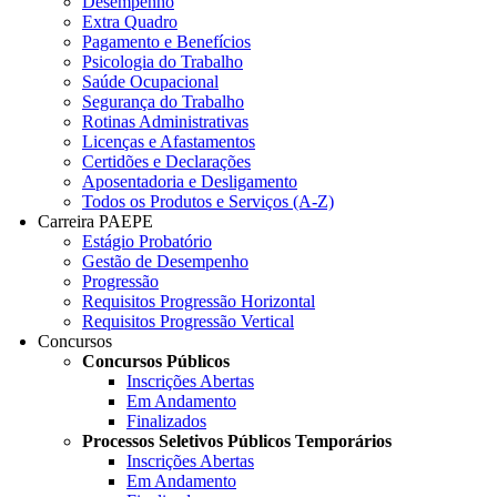
Desempenho
Extra Quadro
Pagamento e Benefícios
Psicologia do Trabalho
Saúde Ocupacional
Segurança do Trabalho
Rotinas Administrativas
Licenças e Afastamentos
Certidões e Declarações
Aposentadoria e Desligamento
Todos os Produtos e Serviços (A-Z)
Carreira PAEPE
Estágio Probatório
Gestão de Desempenho
Progressão
Requisitos Progressão Horizontal
Requisitos Progressão Vertical
Concursos
Concursos Públicos
Inscrições Abertas
Em Andamento
Finalizados
Processos Seletivos Públicos Temporários
Inscrições Abertas
Em Andamento