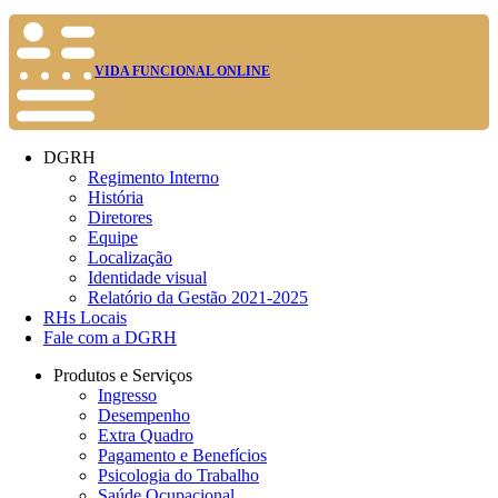
VIDA FUNCIONAL ONLINE
DGRH
Regimento Interno
História
Diretores
Equipe
Localização
Identidade visual
Relatório da Gestão 2021-2025
RHs Locais
Fale com a DGRH
Produtos e Serviços
Ingresso
Desempenho
Extra Quadro
Pagamento e Benefícios
Psicologia do Trabalho
Saúde Ocupacional