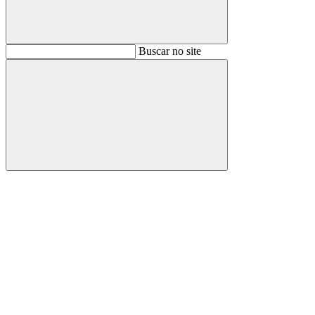
Buscar
Buscar no site
Buscar
Aumentar fonte
Diminuir fonte