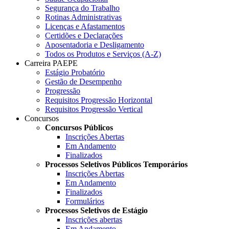
Segurança do Trabalho
Rotinas Administrativas
Licenças e Afastamentos
Certidões e Declarações
Aposentadoria e Desligamento
Todos os Produtos e Serviços (A-Z)
Carreira PAEPE
Estágio Probatório
Gestão de Desempenho
Progressão
Requisitos Progressão Horizontal
Requisitos Progressão Vertical
Concursos
Concursos Públicos
Inscrições Abertas
Em Andamento
Finalizados
Processos Seletivos Públicos Temporários
Inscrições Abertas
Em Andamento
Finalizados
Formulários
Processos Seletivos de Estágio
Inscrições abertas
Em Andamento