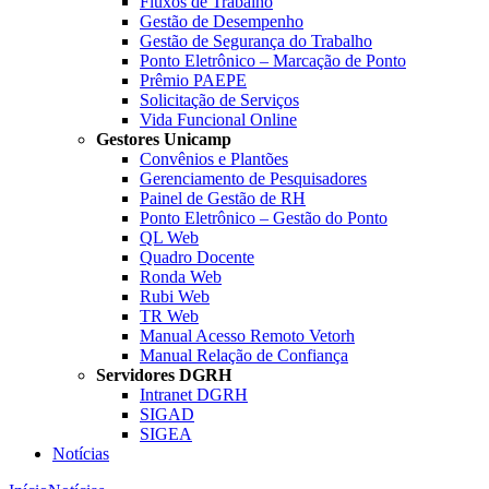
Fluxos de Trabalho
Gestão de Desempenho
Gestão de Segurança do Trabalho
Ponto Eletrônico – Marcação de Ponto
Prêmio PAEPE
Solicitação de Serviços
Vida Funcional Online
Gestores Unicamp
Convênios e Plantões
Gerenciamento de Pesquisadores
Painel de Gestão de RH
Ponto Eletrônico – Gestão do Ponto
QL Web
Quadro Docente
Ronda Web
Rubi Web
TR Web
Manual Acesso Remoto Vetorh
Manual Relação de Confiança
Servidores DGRH
Intranet DGRH
SIGAD
SIGEA
Notícias