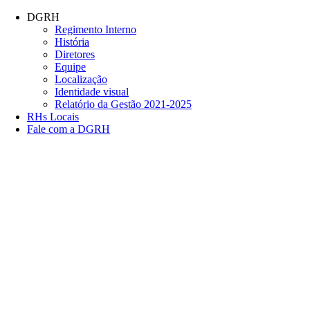
Conteúdo principal
Menu principal
Rodapé
DGRH
Regimento Interno
História
Diretores
Equipe
Localização
Identidade visual
Relatório da Gestão 2021-2025
RHs Locais
Fale com a DGRH
Link para o Facebook
Link para o Twitter