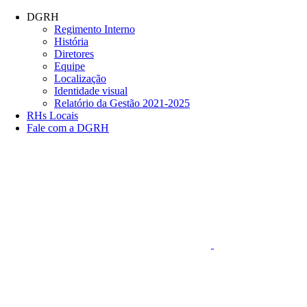
Conteúdo principal
Menu principal
Rodapé
DGRH
Regimento Interno
História
Diretores
Equipe
Localização
Identidade visual
Relatório da Gestão 2021-2025
RHs Locais
Fale com a DGRH
Link para o Faceboo
Aumentar fonte