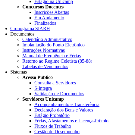
Estágio na Unicamp
Concursos Docentes
Inscrições Abertas
Em Andamento
Finalizados
Cronograma SIARH
Documentos
Calendário Administrativo
Implantação do Ponto Eletrônico
Instruções Normativas
Manual de Frequência e Férias
Retorno ao Regime Celetista (85-88)
Tabelas de Vencimentos
Sistemas
Acesso Público
Consulta a Servidores
S-Integra
Validação de Documentos
Servidores Unicamp
Acompanhamento e Transferência
Declaração dos Bens e Valores
Estágio Probatório
Férias, Afastamentos e Licença-Prêmio
Fluxos de Trabalho
Gestão de Desempenho