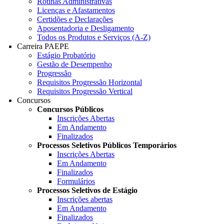
Rotinas Administrativas
Licenças e Afastamentos
Certidões e Declarações
Aposentadoria e Desligamento
Todos os Produtos e Serviços (A-Z)
Carreira PAEPE
Estágio Probatório
Gestão de Desempenho
Progressão
Requisitos Progressão Horizontal
Requisitos Progressão Vertical
Concursos
Concursos Públicos
Inscrições Abertas
Em Andamento
Finalizados
Processos Seletivos Públicos Temporários
Inscrições Abertas
Em Andamento
Finalizados
Formulários
Processos Seletivos de Estágio
Inscrições abertas
Em Andamento
Finalizados