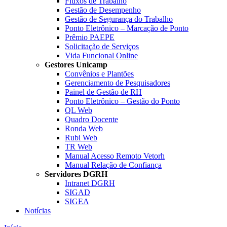
Fluxos de Trabalho
Gestão de Desempenho
Gestão de Segurança do Trabalho
Ponto Eletrônico – Marcação de Ponto
Prêmio PAEPE
Solicitação de Serviços
Vida Funcional Online
Gestores Unicamp
Convênios e Plantões
Gerenciamento de Pesquisadores
Painel de Gestão de RH
Ponto Eletrônico – Gestão do Ponto
QL Web
Quadro Docente
Ronda Web
Rubi Web
TR Web
Manual Acesso Remoto Vetorh
Manual Relação de Confiança
Servidores DGRH
Intranet DGRH
SIGAD
SIGEA
Notícias