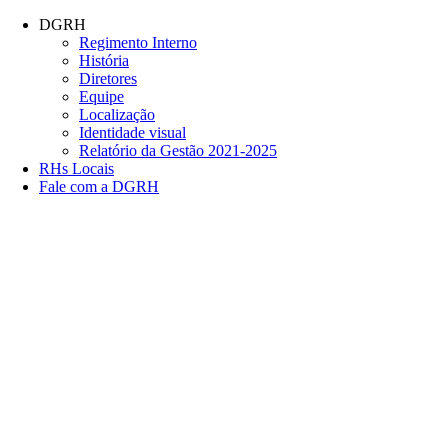
Conteúdo principal
Menu principal
Rodapé
DGRH
Regimento Interno
História
Diretores
Equipe
Localização
Identidade visual
Relatório da Gestão 2021-2025
RHs Locais
Fale com a DGRH
Link para o Facebook
Link para o Twitter