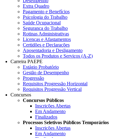
Desempenho
Extra Quadro
Pagamento e Benefícios
Psicologia do Trabalho
Saúde Ocupacional
Segurança do Trabalho
Rotinas Administrativas
Licenças e Afastamentos
Certidões e Declarações
Aposentadoria e Desligamento
Todos os Produtos e Serviços (A-Z)
Carreira PAEPE
Estágio Probatório
Gestão de Desempenho
Progressão
Requisitos Progressão Horizontal
Requisitos Progressão Vertical
Concursos
Concursos Públicos
Inscrições Abertas
Em Andamento
Finalizados
Processos Seletivos Públicos Temporários
Inscrições Abertas
Em Andamento