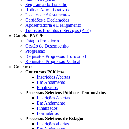
Segurança do Trabalho
Rotinas Administrativas
Licenças e Afastamentos
Certidões e Declarações
Aposentadoria e Desligamento
Todos os Produtos e Serviços (A-Z)
Carreira PAEPE
Estágio Probatório
Gestão de Desempenho
Progressão
Requisitos Progressão Horizontal
Requisitos Progressão Vertical
Concursos
Concursos Públicos
Inscrições Abertas
Em Andamento
Finalizados
Processos Seletivos Públicos Temporários
Inscrições Abertas
Em Andamento
Finalizados
Formulários
Processos Seletivos de Estágio
Inscrições abertas
Em Andamento