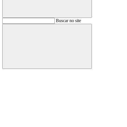
Buscar
Buscar no site
Buscar
Aumentar fonte
Diminuir fonte