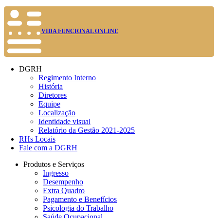
VIDA FUNCIONAL ONLINE
DGRH
Regimento Interno
História
Diretores
Equipe
Localização
Identidade visual
Relatório da Gestão 2021-2025
RHs Locais
Fale com a DGRH
Produtos e Serviços
Ingresso
Desempenho
Extra Quadro
Pagamento e Benefícios
Psicologia do Trabalho
Saúde Ocupacional