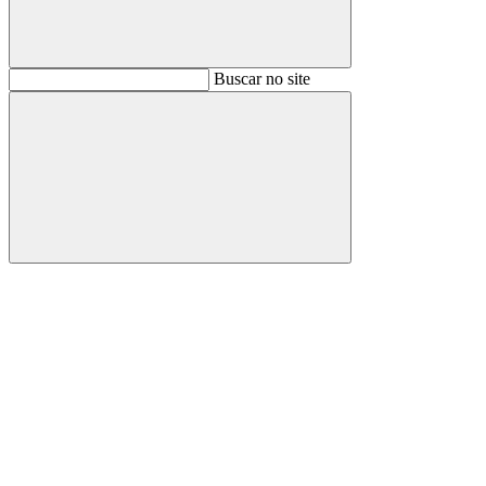
Buscar
Buscar no site
Buscar
Aumentar fonte
Diminuir fonte