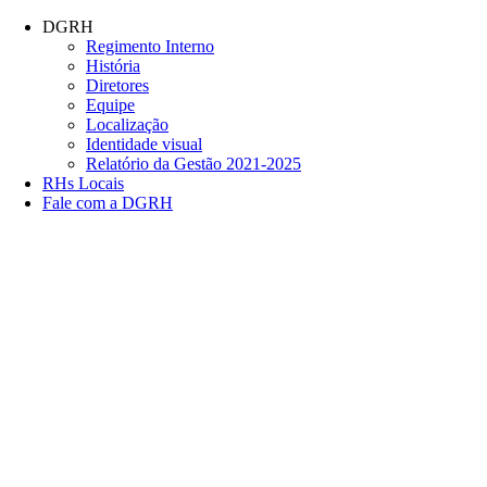
Conteúdo principal
Menu principal
Rodapé
DGRH
Regimento Interno
História
Diretores
Equipe
Localização
Identidade visual
Relatório da Gestão 2021-2025
RHs Locais
Fale com a DGRH
Link para o Facebook
Link para o Twitter