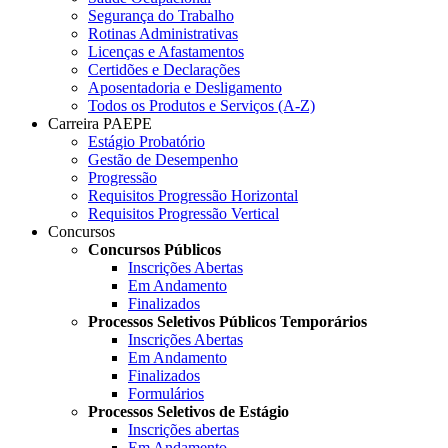
Segurança do Trabalho
Rotinas Administrativas
Licenças e Afastamentos
Certidões e Declarações
Aposentadoria e Desligamento
Todos os Produtos e Serviços (A-Z)
Carreira PAEPE
Estágio Probatório
Gestão de Desempenho
Progressão
Requisitos Progressão Horizontal
Requisitos Progressão Vertical
Concursos
Concursos Públicos
Inscrições Abertas
Em Andamento
Finalizados
Processos Seletivos Públicos Temporários
Inscrições Abertas
Em Andamento
Finalizados
Formulários
Processos Seletivos de Estágio
Inscrições abertas
Em Andamento