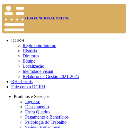
VIDA FUNCIONAL ONLINE
DGRH
Regimento Interno
História
Diretores
Equipe
Localização
Identidade visual
Relatório da Gestão 2021-2025
RHs Locais
Fale com a DGRH
Produtos e Serviços
Ingresso
Desempenho
Extra Quadro
Pagamento e Benefícios
Psicologia do Trabalho
Saúde Ocupacional