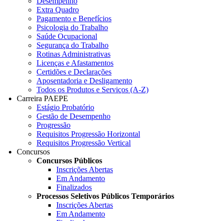
Desempenho
Extra Quadro
Pagamento e Benefícios
Psicologia do Trabalho
Saúde Ocupacional
Segurança do Trabalho
Rotinas Administrativas
Licenças e Afastamentos
Certidões e Declarações
Aposentadoria e Desligamento
Todos os Produtos e Serviços (A-Z)
Carreira PAEPE
Estágio Probatório
Gestão de Desempenho
Progressão
Requisitos Progressão Horizontal
Requisitos Progressão Vertical
Concursos
Concursos Públicos
Inscrições Abertas
Em Andamento
Finalizados
Processos Seletivos Públicos Temporários
Inscrições Abertas
Em Andamento