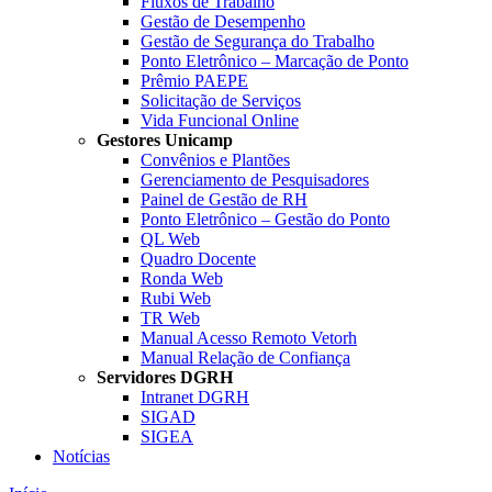
Fluxos de Trabalho
Gestão de Desempenho
Gestão de Segurança do Trabalho
Ponto Eletrônico – Marcação de Ponto
Prêmio PAEPE
Solicitação de Serviços
Vida Funcional Online
Gestores Unicamp
Convênios e Plantões
Gerenciamento de Pesquisadores
Painel de Gestão de RH
Ponto Eletrônico – Gestão do Ponto
QL Web
Quadro Docente
Ronda Web
Rubi Web
TR Web
Manual Acesso Remoto Vetorh
Manual Relação de Confiança
Servidores DGRH
Intranet DGRH
SIGAD
SIGEA
Notícias