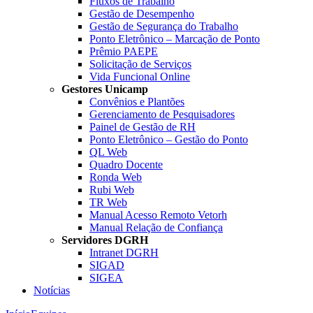
Fluxos de Trabalho
Gestão de Desempenho
Gestão de Segurança do Trabalho
Ponto Eletrônico – Marcação de Ponto
Prêmio PAEPE
Solicitação de Serviços
Vida Funcional Online
Gestores Unicamp
Convênios e Plantões
Gerenciamento de Pesquisadores
Painel de Gestão de RH
Ponto Eletrônico – Gestão do Ponto
QL Web
Quadro Docente
Ronda Web
Rubi Web
TR Web
Manual Acesso Remoto Vetorh
Manual Relação de Confiança
Servidores DGRH
Intranet DGRH
SIGAD
SIGEA
Notícias