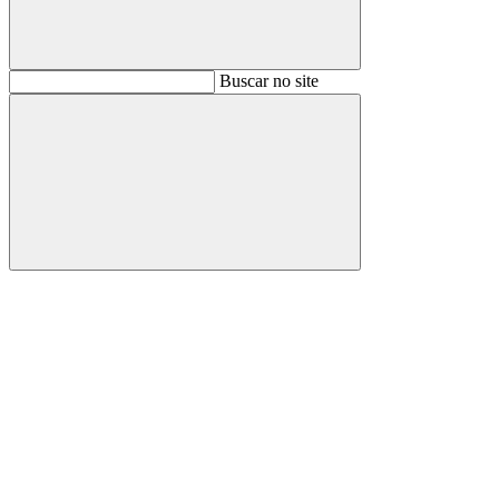
Buscar
Buscar no site
Buscar
Aumentar fonte
Diminuir fonte