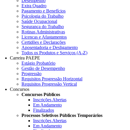
Desempenho
Extra Quadro
Pagamento e Benefícios
Psicologia do Trabalho
Saúde Ocupacional
Segurança do Trabalho
Rotinas Administrativas
Licenças e Afastamentos
Certidões e Declarações
Aposentadoria e Desligamento
Todos os Produtos e Serviços (A-Z)
Carreira PAEPE
Estágio Probatório
Gestão de Desempenho
Progressão
Requisitos Progressão Horizontal
Requisitos Progressão Vertical
Concursos
Concursos Públicos
Inscrições Abertas
Em Andamento
Finalizados
Processos Seletivos Públicos Temporários
Inscrições Abertas
Em Andamento