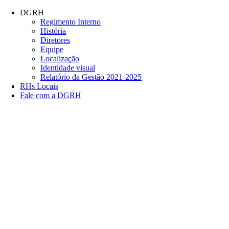
Conteúdo principal
Menu principal
Rodapé
DGRH
Regimento Interno
História
Diretores
Equipe
Localização
Identidade visual
Relatório da Gestão 2021-2025
RHs Locais
Fale com a DGRH
Link para o Facebook
Link para o Twitter