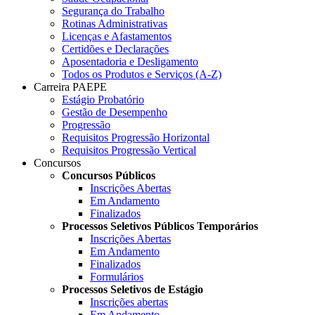
Segurança do Trabalho
Rotinas Administrativas
Licenças e Afastamentos
Certidões e Declarações
Aposentadoria e Desligamento
Todos os Produtos e Serviços (A-Z)
Carreira PAEPE
Estágio Probatório
Gestão de Desempenho
Progressão
Requisitos Progressão Horizontal
Requisitos Progressão Vertical
Concursos
Concursos Públicos
Inscrições Abertas
Em Andamento
Finalizados
Processos Seletivos Públicos Temporários
Inscrições Abertas
Em Andamento
Finalizados
Formulários
Processos Seletivos de Estágio
Inscrições abertas
Em Andamento