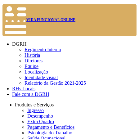
VIDA FUNCIONAL ONLINE
DGRH
Regimento Interno
História
Diretores
Equipe
Localização
Identidade visual
Relatório da Gestão 2021-2025
RHs Locais
Fale com a DGRH
Produtos e Serviços
Ingresso
Desempenho
Extra Quadro
Pagamento e Benefícios
Psicologia do Trabalho
Saúde Ocupacional