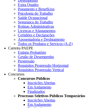
Desempenho
Extra Quadro
Pagamento e Benefícios
Psicologia do Trabalho
Saúde Ocupacional
Segurança do Trabalho
Rotinas Administrativas
Licenças e Afastamentos
Certidões e Declarações
Aposentadoria e Desligamento
Todos os Produtos e Serviços (A-Z)
Carreira PAEPE
Estágio Probatório
Gestão de Desempenho
Progressão
Requisitos Progressão Horizontal
Requisitos Progressão Vertical
Concursos
Concursos Públicos
Inscrições Abertas
Em Andamento
Finalizados
Processos Seletivos Públicos Temporários
Inscrições Abertas
Em Andamento