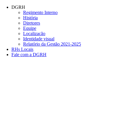
Conteúdo principal
Menu principal
Rodapé
DGRH
Regimento Interno
História
Diretores
Equipe
Localização
Identidade visual
Relatório da Gestão 2021-2025
RHs Locais
Fale com a DGRH
Link para o Facebook
Link para o Twitter