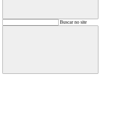
Buscar
Buscar no site
Buscar
Aumentar fonte
Diminuir fonte