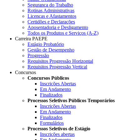
Segurança do Trabalho
Rotinas Administrativas
Licenças e Afastamentos
Certidões e Declarações
Aposentadoria e Desligamento
Todos os Produtos e Serviços (A-Z)
Carreira PAEPE
Estágio Probatório
Gestão de Desempenho
Progressão
Requisitos Progressão Horizontal
Requisitos Progressão Vertical
Concursos
Concursos Públicos
Inscrições Abertas
Em Andamento
Finalizados
Processos Seletivos Públicos Temporários
Inscrições Abertas
Em Andamento
Finalizados
Formulários
Processos Seletivos de Estágio
Inscrições abertas
Em Andamento