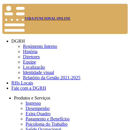
VIDA FUNCIONAL ONLINE
DGRH
Regimento Interno
História
Diretores
Equipe
Localização
Identidade visual
Relatório da Gestão 2021-2025
RHs Locais
Fale com a DGRH
Produtos e Serviços
Ingresso
Desempenho
Extra Quadro
Pagamento e Benefícios
Psicologia do Trabalho
Saúde Ocupacional