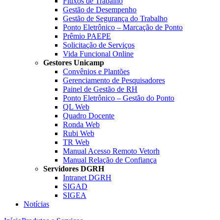
Fluxos de Trabalho
Gestão de Desempenho
Gestão de Segurança do Trabalho
Ponto Eletrônico – Marcação de Ponto
Prêmio PAEPE
Solicitação de Serviços
Vida Funcional Online
Gestores Unicamp
Convênios e Plantões
Gerenciamento de Pesquisadores
Painel de Gestão de RH
Ponto Eletrônico – Gestão do Ponto
QL Web
Quadro Docente
Ronda Web
Rubi Web
TR Web
Manual Acesso Remoto Vetorh
Manual Relação de Confiança
Servidores DGRH
Intranet DGRH
SIGAD
SIGEA
Notícias